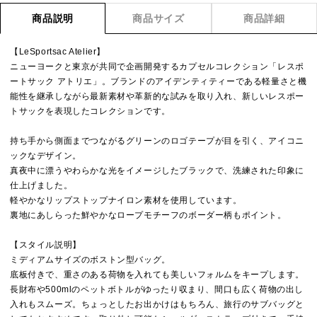
商品説明
商品サイズ
商品詳細
【LeSportsac Atelier】
ニューヨークと東京が共同で企画開発するカプセルコレクション「レスポ
ートサック アトリエ」。ブランドのアイデンティティーである軽量さと機
能性を継承しながら最新素材や革新的な試みを取り入れ、新しいレスポー
トサックを表現したコレクションです。
持ち手から側面までつながるグリーンのロゴテープが目を引く、アイコニ
ックなデザイン。
真夜中に漂うやわらかな光をイメージしたブラックで、洗練された印象に
仕上げました。
軽やかなリップストップナイロン素材を使用しています。
裏地にあしらった鮮やかなロープモチーフのボーダー柄もポイント。
【スタイル説明】
ミディアムサイズのボストン型バッグ。
底板付きで、重さのある荷物を入れても美しいフォルムをキープします。
長財布や500mlのペットボトルがゆったり収まり、間口も広く荷物の出し
入れもスムーズ。ちょっとしたお出かけはもちろん、旅行のサブバッグと