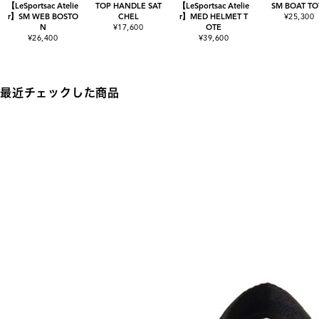
【LeSportsac Atelie
TOP HANDLE SAT
【LeSportsac Atelie
SM BOAT TO
r】SM WEB BOSTO
CHEL
r】MED HELMET T
¥25,300
N
¥17,600
OTE
¥26,400
¥39,600
最近チェックした商品