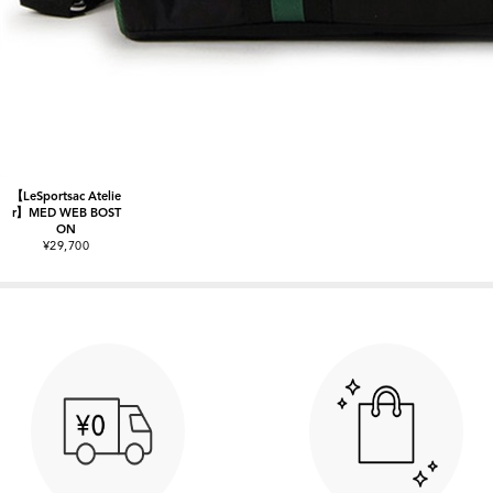
【LeSportsac Atelie
r】MED WEB BOST
ON
¥29,700