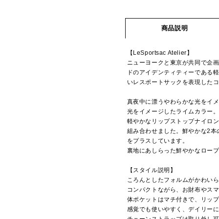
商品説明
【LeSportsac Atelier】
ニューヨークと東京が共同で企画
ドのアイデンティティーである
いレスポートサックを表現した
真夜中に漂うやわらかな光をイ
光をイメージしたライムカラー
軽やかなリップストップナイロ
組み合わせました。鮮やかな2本
をプラスしています。
裏地にあしらった鮮やかなロー
【スタイル説明】
ころんとしたフォルムがかわい
コンパクトながら、お財布やス
体ポケットはマチ付きで、リッ
感覚でも使いやすく、デイリー