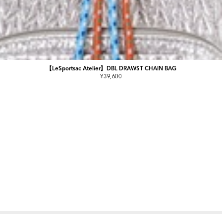
【LeSportsac Atelier】DBL DRAWST CHAIN BAG
¥39,600