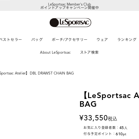
LeSportsac Member's Club
ポイントアップキャンペーン開催中
ベストセラー
バッグ
ポーチ/アクセサリー
ウェア
ランキング
About LeSportsac
ストア検索
portsac Atelier】DBL DRAWST CHAIN BAG
【LeSportsac 
BAG
33,550
税込
45
お気に入り登録者数：
人
610
付与予定ポイント：
pt