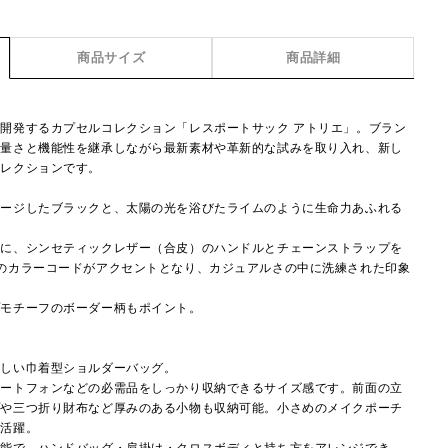
商品サイズ
商品詳細
開発するカプセルコレクション「レスポートサック アトリエ」。ブラン
軽量さと機能性を継承しながら最新素材や革新的な試みを取り入れ、新し
コレクションです。
メージしたブラックと、太陽の光を浴びたライムのように生命力あふれる
。
ンに、シンセティックレザー（合皮）のハンドルとチェーンストラップを
のカラーコードがアクセントとなり、カジュアルさの中に洗練された印象
プモチーフのボーダー柄もポイント。
らしい巾着型ショルダーバッグ。
マートフォンなどの必需品をしっかり収納できるサイズ感です。前面の立
プや三つ折り財布など厚みのある小物も収納可能。小さめのメイクポーチ
に活躍。