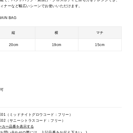
可能で、ハンドバッグ・肩掛け・クロスボディと持ち方をアレンジでき、
ディナーなど幅広いシーンでお使いいただけます。
AIN BAG
縦
横
マチ
20cm
19cm
15cm
し可
0LE01（ミッドナイトグロウコード：フリー）
0LE02（サニーシトラスコード：フリー）
ーカー品番を表示する
でお問い合わせの際には、上記品番をお伝え下さい。)