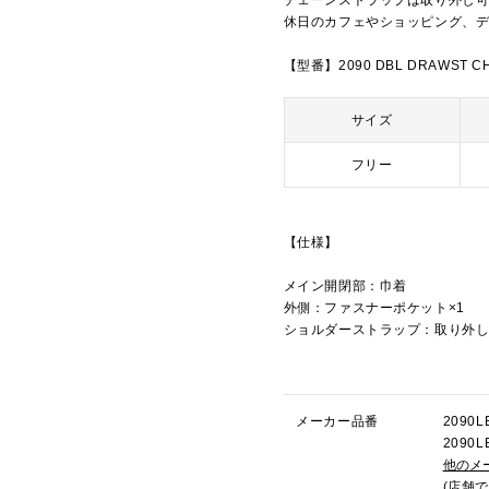
チェーンストラップは取り外し
休日のカフェやショッピング、
【型番】2090 DBL DRAWST CH
サイズ
フリー
【仕様】
メイン開閉部：巾着
外側：ファスナーポケット×1
ショルダーストラップ：取り外
メーカー品番
209
209
他のメ
(店舗