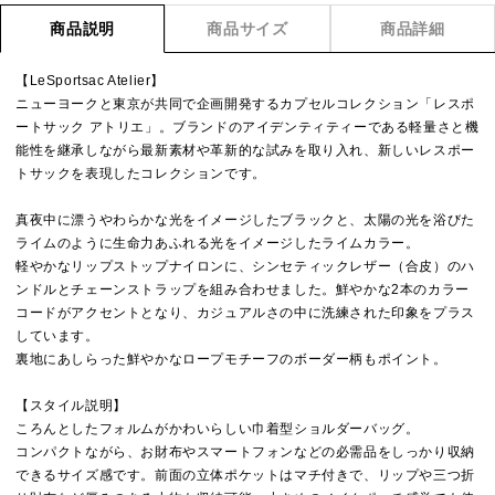
商品説明
商品サイズ
商品詳細
【LeSportsac Atelier】
ニューヨークと東京が共同で企画開発するカプセルコレクション「レスポ
ートサック アトリエ」。ブランドのアイデンティティーである軽量さと機
能性を継承しながら最新素材や革新的な試みを取り入れ、新しいレスポー
トサックを表現したコレクションです。
真夜中に漂うやわらかな光をイメージしたブラックと、太陽の光を浴びた
ライムのように生命力あふれる光をイメージしたライムカラー。
軽やかなリップストップナイロンに、シンセティックレザー（合皮）のハ
ンドルとチェーンストラップを組み合わせました。鮮やかな2本のカラー
コードがアクセントとなり、カジュアルさの中に洗練された印象をプラス
しています。
裏地にあしらった鮮やかなロープモチーフのボーダー柄もポイント。
【スタイル説明】
ころんとしたフォルムがかわいらしい巾着型ショルダーバッグ。
コンパクトながら、お財布やスマートフォンなどの必需品をしっかり収納
できるサイズ感です。前面の立体ポケットはマチ付きで、リップや三つ折