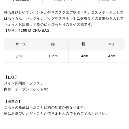
持ち運びしやすいハンドル付きのスクエア型ポーチ。コスメポーチとして
はもちろん、バッグインバッグやスマホ・ミニ財布などの貴重品を入れて
ちょっとお出掛けするのにもぴったりのサイズ感です。
【型番】4298 MICRO BAG
サイズ
縦
横
マチ
フリー
10cm
14cm
4cm
【仕様】
メイン開閉部：ファスナー
内側：オープンポケット×2
【注意点】
こちらの商品は一点ごとに柄の配置が異なります。
柄はお選びいただくことができませんので予めご了承ください。