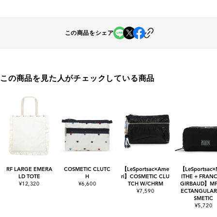
この商品をシェア
この商品を見た人がチェックしている商品
RF LARGE EMERA
COSMETIC CLUTC
【LeSportsac×Ame
【LeSportsac
LD TOTE
H
ri】COSMETIC CLU
ITHE + FRANC
¥12,320
¥6,600
TCH W/CHRM
GIRBAUD】MF
¥7,590
ECTANGULAR
SMETIC
¥5,720