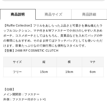
商品説明
商品サイズ
商品詳細
【Ruffle Collection】フリルをあしらった上品さと可愛さを兼ね備えたラ
ッフルコレクション。マチ付き＆Wファスナーで小分けのしやすい大きめ
ポーチ。コスメポーチとしてはもちろん、貴重品などを入れてバッグの中
の整理にもおすすめ。そのまま持てばクラッチバッグとしても使いいただ
けます。容量たっぷりなので旅行用にも便利なスタイルです。
【型番】2488 RF COSMETIC CLUTCH
サイズ
縦
横
マチ
フリー
15cm
19cm
6cm
【仕様】
メイン開閉部：ファスナー
外側：ファスナー付ポケット×1