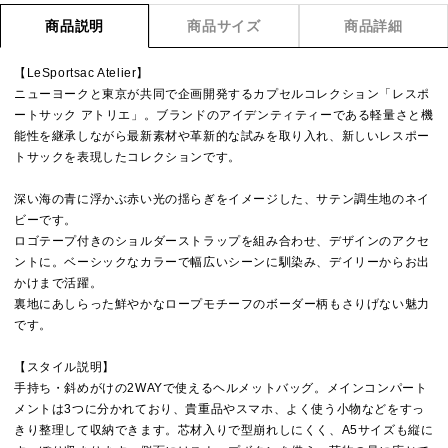
商品説明
商品サイズ
商品詳細
【LeSportsac Atelier】
ニューヨークと東京が共同で企画開発するカプセルコレクション「レスポ
ートサック アトリエ」。ブランドのアイデンティティーである軽量さと機
能性を継承しながら最新素材や革新的な試みを取り入れ、新しいレスポー
トサックを表現したコレクションです。
深い海の青に浮かぶ赤い光の揺らぎをイメージした、サテン調生地のネイ
ビーです。
ロゴテープ付きのショルダーストラップを組み合わせ、デザインのアクセ
ントに。ベーシックなカラーで幅広いシーンに馴染み、デイリーからお出
かけまで活躍。
裏地にあしらった鮮やかなロープモチーフのボーダー柄もさりげない魅力
です。
【スタイル説明】
手持ち・斜めがけの2WAYで使えるヘルメットバッグ。メインコンパート
メントは3つに分かれており、貴重品やスマホ、よく使う小物などをすっ
きり整理して収納できます。芯材入りで型崩れしにくく、A5サイズも縦に