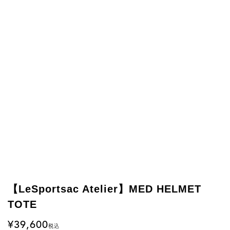
【LeSportsac Atelier】MED HELMET
TOTE
39,600
税込