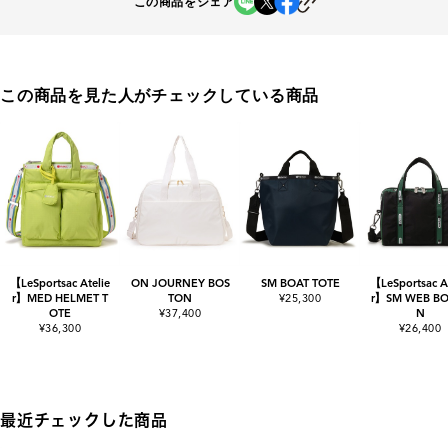
この商品をシェア
この商品を見た人がチェックしている商品
【LeSportsac Atelie
ON JOURNEY BOS
SM BOAT TOTE
【LeSportsac At
r】MED HELMET T
TON
¥25,300
r】SM WEB B
OTE
¥37,400
N
¥36,300
¥26,400
最近チェックした商品