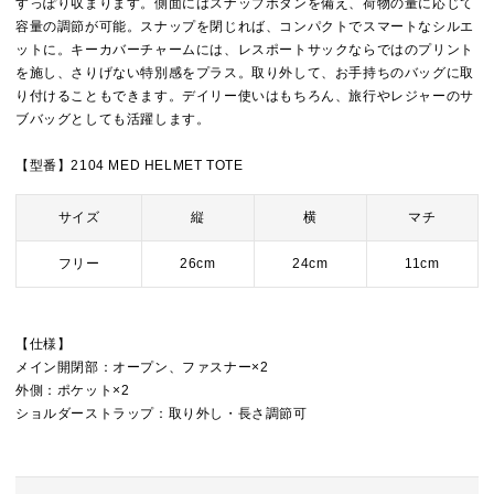
すっぽり収まります。側面にはスナップボタンを備え、荷物の量に応じて
容量の調節が可能。スナップを閉じれば、コンパクトでスマートなシルエ
ットに。キーカバーチャームには、レスポートサックならではのプリント
を施し、さりげない特別感をプラス。取り外して、お手持ちのバッグに取
り付けることもできます。デイリー使いはもちろん、旅行やレジャーのサ
ブバッグとしても活躍します。
【型番】2104 MED HELMET TOTE
サイズ
縦
横
マチ
フリー
26cm
24cm
11cm
【仕様】
メイン開閉部：オープン、ファスナー×2
外側：ポケット×2
ショルダーストラップ：取り外し・長さ調節可