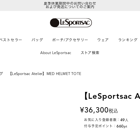
および発送についてのご案内
LeSportsac Member's Club
ポイントアップキャンペーン開催中
ベストセラー
バッグ
ポーチ/アクセサリー
ウェア
ランキング
About LeSportsac
ストア検索
グ
【LeSportsac Atelier】MED HELMET TOTE
【LeSportsac 
36,300
税込
49
お気に入り登録者数：
人
660
付与予定ポイント：
pt