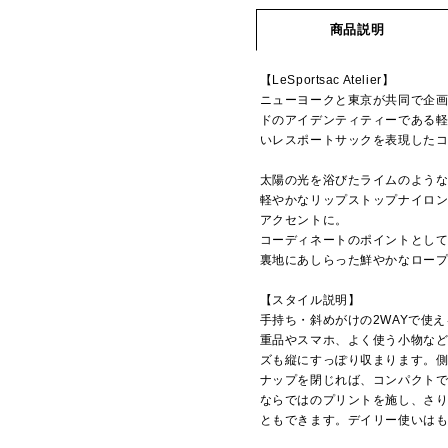
商品説明
【LeSportsac Atelier】
ニューヨークと東京が共同で企画
ドのアイデンティティーである
いレスポートサックを表現した
太陽の光を浴びたライムのよう
軽やかなリップストップナイロ
アクセントに。
コーディネートのポイントとし
裏地にあしらった鮮やかなロー
【スタイル説明】
手持ち・斜めがけの2WAYで使
重品やスマホ、よく使う小物など
ズも縦にすっぽり収まります。
ナップを閉じれば、コンパクト
ならではのプリントを施し、さ
ともできます。デイリー使いは