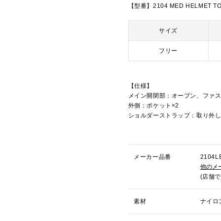
【型番】2104 MED HELMET T
サイズ
フリー
【仕様】
メイン開閉部：オープン、ファス
外側：ポケット×2
ショルダーストラップ：取り外
メーカー品番
210
他のメ
(店舗
素材
ナイロ