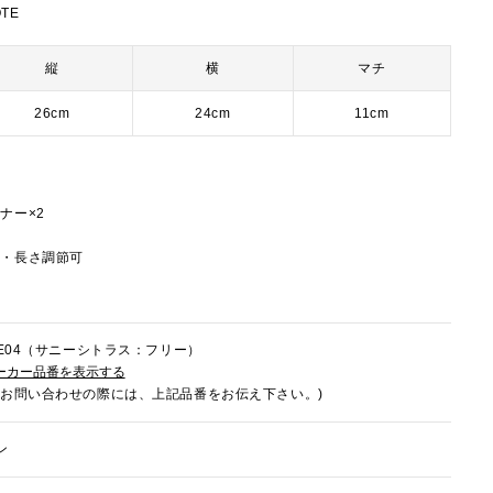
OTE
縦
横
マチ
26cm
24cm
11cm
ナー×2
し・長さ調節可
4LE04（サニーシトラス：フリー）
ーカー品番を表示する
でお問い合わせの際には、上記品番をお伝え下さい。)
ン