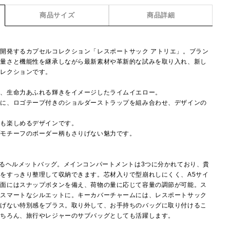
商品サイズ
商品詳細
開発するカプセルコレクション「レスポートサック アトリエ」。ブラン
軽量さと機能性を継承しながら最新素材や革新的な試みを取り入れ、新し
コレクションです。
な、生命力あふれる輝きをイメージしたライムイエロー。
ンに、ロゴテープ付きのショルダーストラップを組み合わせ、デザインの
ても楽しめるデザインです。
プモチーフのボーダー柄もさりげない魅力です。
えるヘルメットバッグ。メインコンパートメントは3つに分かれており、貴
をすっきり整理して収納できます。芯材入りで型崩れしにくく、A5サイ
側面にはスナップボタンを備え、荷物の量に応じて容量の調節が可能。ス
でスマートなシルエットに。キーカバーチャームには、レスポートサック
りげない特別感をプラス。取り外して、お手持ちのバッグに取り付けるこ
もちろん、旅行やレジャーのサブバッグとしても活躍します。