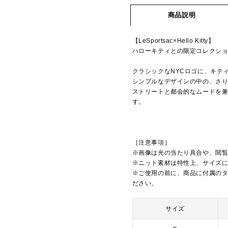
商品説明
【LeSportsac×Hello Kitty】
ハローキティとの限定コレクシ
クラシックなNYCロゴに、キテ
シンプルなデザインの中の、さ
ストリートと都会的なムードを
す。
［注意事項］
※画像は光の当たり具合や、閲
※ニット素材は特性上、サイズ
※ご使用の前に、商品に付属の
ださい。
サイズ