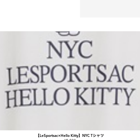
【LeSportsac×Hello Kitty】NYC Tシャツ