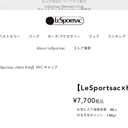
LeSportsac Member's Club
ポイントアップキャンペーン開催中
ベストセラー
バッグ
ポーチ/アクセサリー
ウェア
ランキング
About LeSportsac
ストア検索
Sportsac×Hello Kitty】NYC キャップ
【LeSportsac
7,700
税込
46
お気に入り登録者数：
人
140
付与予定ポイント：
pt