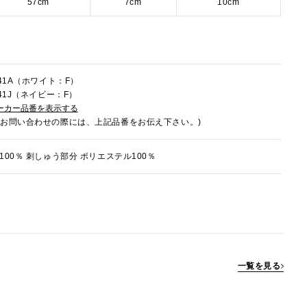
57cm
7cm
10cm
041A（ホワイト：F）
041J（ネイビー：F）
ーカー品番を表示する
でお問い合わせの際には、上記品番をお伝え下さい。)
100％ 刺しゅう部分 ポリエステル100％
一覧を見る