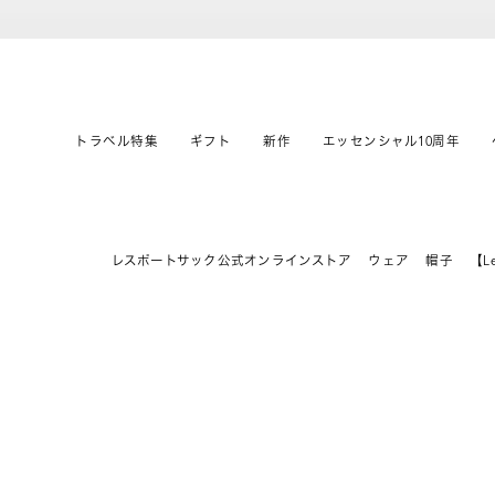
トラベル特集
ギフト
新作
エッセンシャル10周年
レスポートサック公式オンラインストア
ウェア
帽子
【Le