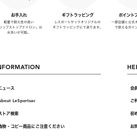
お手入れ
ギフトラッピング
ポイント
軽量で耐久性の高い
レスポートサックオリジナルの
一部店舗と公式
リップストップナイロン」は
ギフトラッピングにて承ります。
で使えるポイ
水洗いが可能。
NFORMATION
HE
ニュース
会
About LeSportsac
ご
ストア検索
初
偽物・コピー商品にご注意ください
お