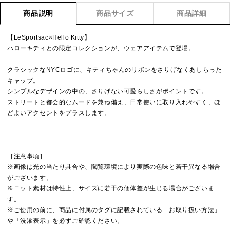
商品説明
商品サイズ
商品詳細
【LeSportsac×Hello Kitty】
ハローキティとの限定コレクションが、ウェアアイテムで登場。
クラシックなNYCロゴに、キティちゃんのリボンをさりげなくあしらった
キャップ。
シンプルなデザインの中の、さりげない可愛らしさがポイントです。
ストリートと都会的なムードを兼ね備え、日常使いに取り入れやすく、ほ
どよいアクセントをプラスします。
［注意事項］
※画像は光の当たり具合や、閲覧環境により実際の色味と若干異なる場合
がございます。
※ニット素材は特性上、サイズに若干の個体差が生じる場合がございま
す。
※ご使用の前に、商品に付属のタグに記載されている「お取り扱い方法」
や「洗濯表示」を必ずご確認ください。