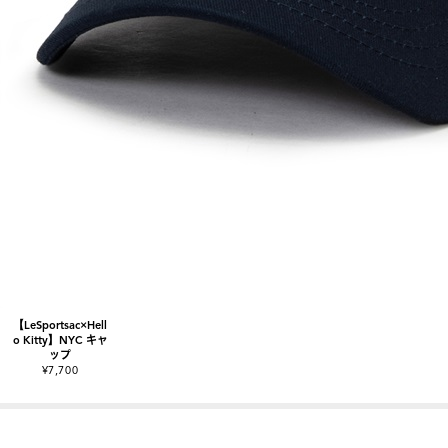
【LeSportsac×Hell
o Kitty】NYC キャ
ップ
¥7,700