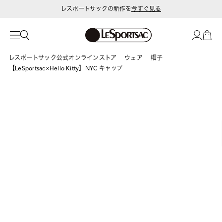
レスポートサックの新作を
今すぐ見る
レスポートサック公式オンラインストア
ウェア
帽子
【LeSportsac×Hello Kitty】NYC キャップ