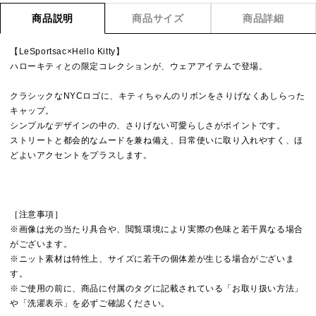
商品説明
商品サイズ
商品詳細
【LeSportsac×Hello Kitty】
ハローキティとの限定コレクションが、ウェアアイテムで登場。
クラシックなNYCロゴに、キティちゃんのリボンをさりげなくあしらった
キャップ。
シンプルなデザインの中の、さりげない可愛らしさがポイントです。
ストリートと都会的なムードを兼ね備え、日常使いに取り入れやすく、ほ
どよいアクセントをプラスします。
［注意事項］
※画像は光の当たり具合や、閲覧環境により実際の色味と若干異なる場合
がございます。
※ニット素材は特性上、サイズに若干の個体差が生じる場合がございま
す。
※ご使用の前に、商品に付属のタグに記載されている「お取り扱い方法」
や「洗濯表示」を必ずご確認ください。