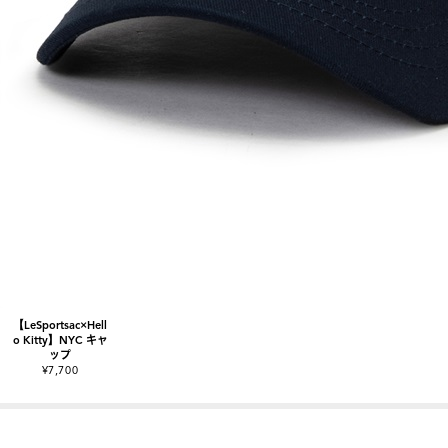
【LeSportsac×Hell
o Kitty】NYC キャ
ップ
¥7,700