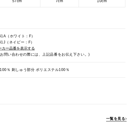
57cm
7cm
10cm
041A（ホワイト：F）
041J（ネイビー：F）
ーカー品番を表示する
でお問い合わせの際には、上記品番をお伝え下さい。)
100％ 刺しゅう部分 ポリエステル100％
一覧を見る