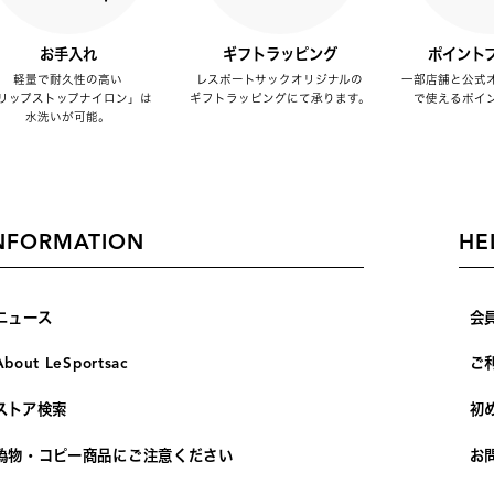
お手入れ
ギフトラッピング
ポイント
軽量で耐久性の高い
レスポートサックオリジナルの
一部店舗と公式
リップストップナイロン」は
ギフトラッピングにて承ります。
で使えるポイ
水洗いが可能。
NFORMATION
HE
ニュース
会
About LeSportsac
ご
ストア検索
初
偽物・コピー商品にご注意ください
お