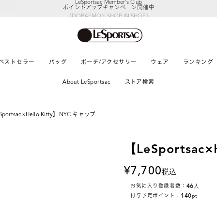
ポイントアップキャンペーン開催中
【DORAEMON SHOP IN SHOP】
8/5～表参道フラッグシップストア
ベストセラー
バッグ
ポーチ/アクセサリー
ウェア
ランキング
About LeSportsac
ストア検索
Sportsac×Hello Kitty】NYC キャップ
【LeSportsac
7,700
税込
46
お気に入り登録者数：
人
140
付与予定ポイント：
pt