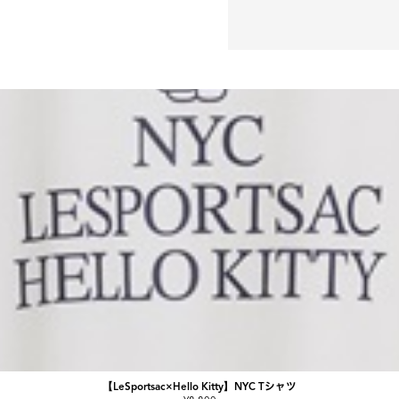
【LeSportsac×Hello Kitty】NYC Tシャツ