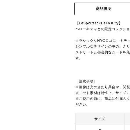
商品説明
【LeSportsac×Hello Kitty】
ハローキティとの限定コレクシ
クラシックなNYCロゴに、キテ
シンプルなデザインの中の、さ
ストリートと都会的なムードを
す。
［注意事項］
※画像は光の当たり具合や、閲
※ニット素材は特性上、サイズ
※ご使用の前に、商品に付属の
ださい。
サイズ