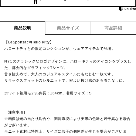
商品説明
商品サイズ
商品詳細
【LeSportsac×Hello Kitty】
ハローキティとの限定コレクションが、ウェアアイテムで登場。
NYCのクラシックなロゴデザインに、ハローキティのアイコンをプラスし
た、都会的なグラフィックTシャツ。
甘さ控えめで、大人のカジュアルスタイルにもなじむ一枚です。
リラックスフィットのシルエットで、程よい抜け感のある着こなしに。
ホワイト着用モデル身長：164cm、着用サイズ：S
［注意事項］
※画像は光の当たり具合や、閲覧環境により実際の色味と若干異なる場合
がございます。
※ニット素材は特性上、サイズに若干の個体差が生じる場合がございま