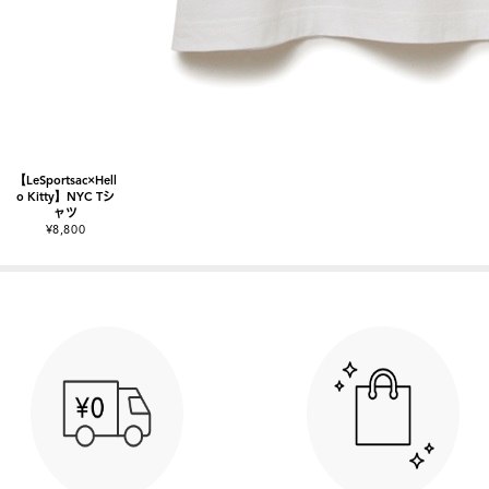
【LeSportsac×Hell
o Kitty】NYC Tシ
ャツ
¥8,800