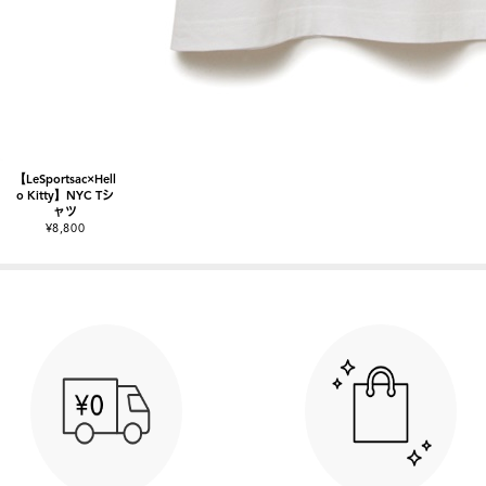
【LeSportsac×Hell
o Kitty】NYC Tシ
ャツ
¥8,800