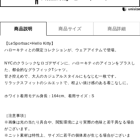
商品説明
商品サイズ
商品詳細
【LeSportsac×Hello Kitty】
ハローキティとの限定コレクションが、ウェアアイテムで登場。
NYCのクラシックなロゴデザインに、ハローキティのアイコンをプラスし
た、都会的なグラフィックTシャツ。
甘さ控えめで、大人のカジュアルスタイルにもなじむ一枚です。
リラックスフィットのシルエットで、程よい抜け感のある着こなしに。
ホワイト着用モデル身長：164cm、着用サイズ：S
［注意事項］
※画像は光の当たり具合や、閲覧環境により実際の色味と若干異なる場合
がございます。
※ニット素材は特性上、サイズに若干の個体差が生じる場合がございま