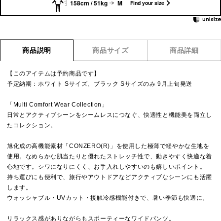
158cm / 51kg
M
Find your size
商品説明
商品サイズ
商品詳細
【このアイテムは予約商品です】
予定納期：ホワイト Sサイズ、ブラック Sサイズのみ 9月上旬発送
「Multi Comfort Wear Collection」
日常とアクティブシーンをシームレスにつなぐ、快適性と機能美を両立し
たコレクション。
旭化成の高機能素材「CONZERO(R)」を使用した極薄で軽やかな生地を
使用。なめらかな肌当たりと優れたストレッチ性で、動きやすく快適な着
心地です。シワになりにくく、お手入れしやすいのも嬉しいポイント。
持ち運びにも便利で、旅行やアウトドアなどアクティブなシーンにも活躍
します。
ウォッシャブル・UVカット・接触冷感機能付きで、暑い季節も快適に。
リラックス感がありながらもスポーティーなワイドパンツ。