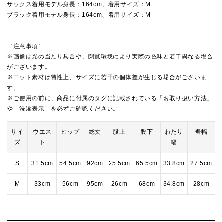
サックス着用モデル身長：164cm、着用サイズ：M
ブラック着用モデル身長：164cm、着用サイズ：M
［注意事項］
※画像は光の当たり具合や、閲覧環境により実際の色味と若干異なる場合
がございます。
※ニット素材は特性上、サイズに若干の個体差が生じる場合がございま
す。
※ご使用の前に、商品に付属のタグに記載されている「お取り扱い方法」
や「洗濯表示」を必ずご確認ください。
サイ
ウエス
ヒップ
総丈
股上
股下
わたり
裾幅
ズ
ト
幅
S
31.5cm
54.5cm
92cm
25.5cm
65.5cm
33.8cm
27.5cm
M
33cm
56cm
95cm
26cm
68cm
34.8cm
28cm