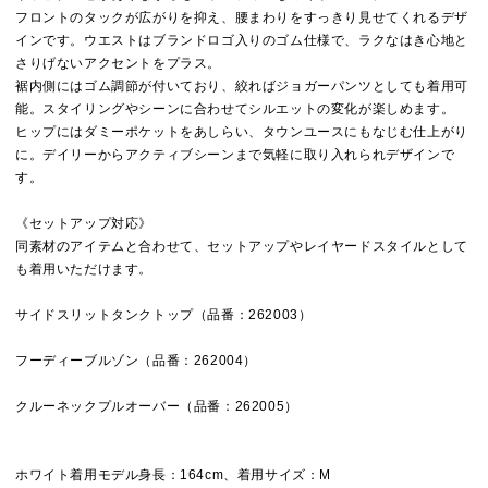
フロントのタックが広がりを抑え、腰まわりをすっきり見せてくれるデザ
インです。ウエストはブランドロゴ入りのゴム仕様で、ラクなはき心地と
さりげないアクセントをプラス。
裾内側にはゴム調節が付いており、絞ればジョガーパンツとしても着用可
能。スタイリングやシーンに合わせてシルエットの変化が楽しめます。
ヒップにはダミーポケットをあしらい、タウンユースにもなじむ仕上がり
に。デイリーからアクティブシーンまで気軽に取り入れられデザインで
す。
《セットアップ対応》
同素材のアイテムと合わせて、セットアップやレイヤードスタイルとして
も着用いただけます。
サイドスリットタンクトップ（品番：262003）
フーディーブルゾン（品番：262004）
クルーネックプルオーバー（品番：262005）
ホワイト着用モデル身長：164cm、着用サイズ：M