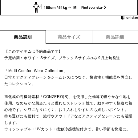
158cm / 51kg
M
Find your size
商品説明
商品サイズ
商品詳細
【このアイテムは予約商品です】
予定納期：ホワイト Sサイズ、ブラック Sサイズのみ 9月上旬発送
「Multi Comfort Wear Collection」
日常とアクティブシーンをシームレスにつなぐ、快適性と機能美を両立し
たコレクション。
旭化成の高機能素材「CONZERO(R)」を使用した極薄で軽やかな生地を
使用。なめらかな肌当たりと優れたストレッチ性で、動きやすく快適な着
心地です。シワになりにくく、お手入れしやすいのも嬉しいポイント。
持ち運びにも便利で、旅行やアウトドアなどアクティブなシーンにも活躍
します。
ウォッシャブル・UVカット・接触冷感機能付きで、暑い季節も快適に。