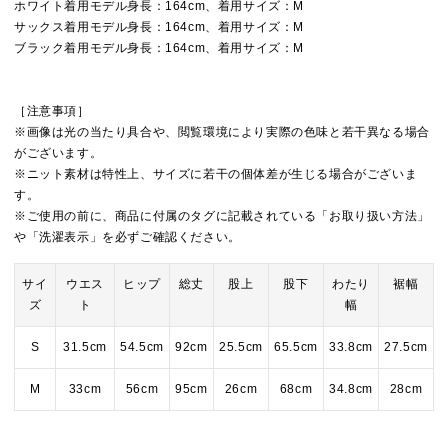
ホワイト着用モデル身長：164cm、着用サイズ：M
サックス着用モデル身長：164cm、着用サイズ：M
ブラック着用モデル身長：164cm、着用サイズ：M
［注意事項］
※画像は光の当たり具合や、閲覧環境により実際の色味と若干異なる場合
がございます。
※ニット素材は特性上、サイズに若干の個体差が生じる場合がございま
す。
※ご使用の前に、商品に付属のタグに記載されている「お取り扱い方法」
や「洗濯表示」を必ずご確認ください。
サイ
ウエス
ヒップ
総丈
股上
股下
わたり
裾幅
ズ
ト
幅
S
31.5cm
54.5cm
92cm
25.5cm
65.5cm
33.8cm
27.5cm
M
33cm
56cm
95cm
26cm
68cm
34.8cm
28cm