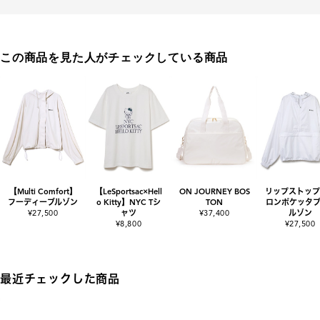
この商品を見た人がチェックしている商品
【Multi Comfort】
【LeSportsac×Hell
ON JOURNEY BOS
リップストップ
フーディーブルゾン
o Kitty】NYC Tシ
TON
ロンポケッタブ
¥27,500
ャツ
¥37,400
ルゾン
¥8,800
¥27,500
最近チェックした商品