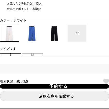
13
お気に入り登録者数：
人
360
付与予定ポイント：
pt
カラー：
ホワイト
10
サイズ：
S
S
M
在庫状況：
残り2点
予約する
店頭在庫を確認する