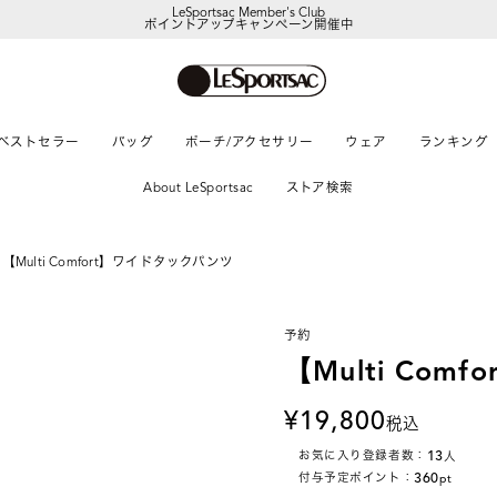
LeSportsac Member's Club
ポイントアップキャンペーン開催中
ベストセラー
バッグ
ポーチ/アクセサリー
ウェア
ランキング
About LeSportsac
ストア検索
【Multi Comfort】ワイドタックパンツ
予約
【Multi Co
19,800
税込
13
お気に入り登録者数：
人
360
付与予定ポイント：
pt