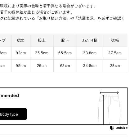
覧環境により実際の色味と若干異なる場合がございます。
に若干の個体差が生じる場合がございます。
タグに記載されている「お取り扱い方法」や「洗濯表示」を必ずご確認く
ップ
総丈
股上
股下
わたり幅
裾幅
5cm
92cm
25.5cm
65.5cm
33.8cm
27.5cm
cm
95cm
26cm
68cm
34.8cm
28cm
mmended
 body type