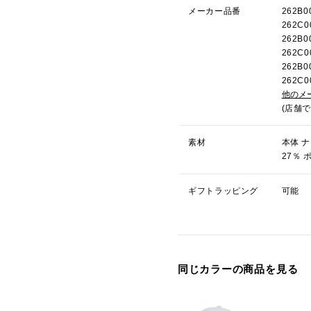
メーカー品番
262B
262C
262B
262C
262B
262C
他のメ
(店舗
素材
本体 
27％ 
ギフトラッピング
可能
同じカラーの商品を見る