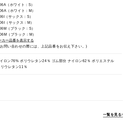
006A（ホワイト：S）
006A（ホワイト：M）
006I（サックス：S）
006I（サックス：M）
006M（ブラック：S）
006M（ブラック：M）
ーカー品番を表示する
でお問い合わせの際には、上記品番をお伝え下さい。)
ナイロン76% ポリウレタン24％ ゴム部分 ナイロン62％ ポリエステル
ポリウレタン11％
一覧を見る