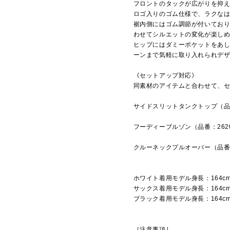
フロントのタックが広がりを抑
ロゴ入りのゴム仕様で、ラクな
裾内側にはゴム調節が付いてお
わせてシルエットの変化が楽し
ヒップにはダミーポケットをあ
ーンまで気軽に取り入れられデ
《セットアップ対応》
同素材のアイテムと合わせて、
サイドスリットタンクトップ（品番
フーディーブルゾン（品番：262
クルーネックプルオーバー（品番：
ホワイト着用モデル身長：164c
サックス着用モデル身長：164c
ブラック着用モデル身長：164c
［注意事項］