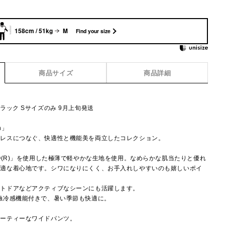
158cm / 51kg
M
Find your size
商品サイズ
商品詳細
】
ラック Sサイズのみ 9月上旬発送
on」
ムレスにつなぐ、快適性と機能美を両立したコレクション。
O(R)」を使用した極薄で軽やかな生地を使用。なめらかな肌当たりと優れ
快適な着心地です。シワになりにくく、お手入れしやすいのも嬉しいポイ
ウトドアなどアクティブなシーンにも活躍します。
触冷感機能付きで、暑い季節も快適に。
ポーティーなワイドパンツ。