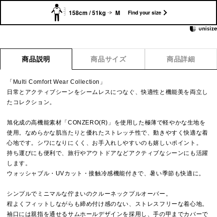
158cm / 51kg
M
Find your size
商品説明
商品サイズ
商品詳細
「Multi Comfort Wear Collection」
日常とアクティブシーンをシームレスにつなぐ、快適性と機能美を両立し
たコレクション。
旭化成の高機能素材「CONZERO(R)」を使用した極薄で軽やかな生地を
使用。なめらかな肌当たりと優れたストレッチ性で、動きやすく快適な着
心地です。シワになりにくく、お手入れしやすいのも嬉しいポイント。
持ち運びにも便利で、旅行やアウトドアなどアクティブなシーンにも活躍
します。
ウォッシャブル・UVカット・接触冷感機能付きで、暑い季節も快適に。
シンプルでミニマルな佇まいのクルーネックプルオーバー。
程よくフィットしながらも締め付け感のない、ストレスフリーな着心地。
袖口には親指を通せるサムホールデザインを採用し、手の甲までカバーで