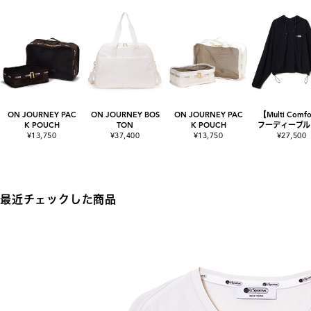
ON JOURNEY PAC
ON JOURNEY BOS
ON JOURNEY PAC
【Multi Comf
K POUCH
TON
K POUCH
フーディーブル
¥13,750
¥37,400
¥13,750
¥27,500
最近チェックした商品