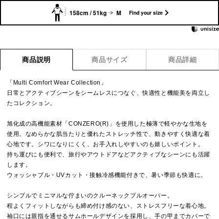
158cm / 51kg
M
Find your size
商品説明
商品サイズ
商品詳細
「Multi Comfort Wear Collection」
日常とアクティブシーンをシームレスにつなぐ、快適性と機能美を両立し
たコレクション。
旭化成の高機能素材「CONZERO(R)」を使用した極薄で軽やかな生地を
使用。なめらかな肌当たりと優れたストレッチ性で、動きやすく快適な着
心地です。シワになりにくく、お手入れしやすいのも嬉しいポイント。
持ち運びにも便利で、旅行やアウトドアなどアクティブなシーンにも活躍
します。
ウォッシャブル・UVカット・接触冷感機能付きで、暑い季節も快適に。
シンプルでミニマルな佇まいのクルーネックプルオーバー。
程よくフィットしながらも締め付け感のない、ストレスフリーな着心地。
袖口には親指を通せるサムホールデザインを採用し、手の甲までカバーで