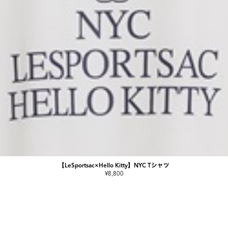
【LeSportsac×Hello Kitty】NYC Tシャツ
¥8,800