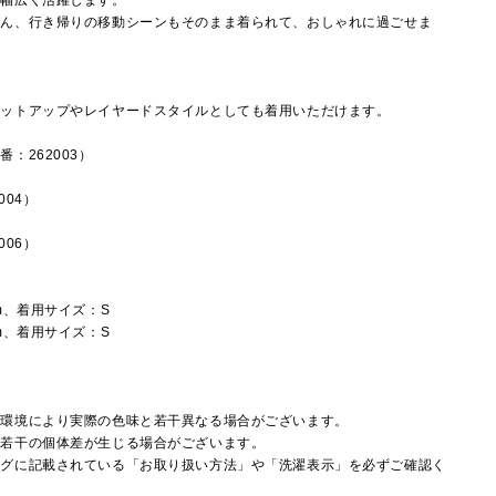
に幅広く活躍します。
ろん、行き帰りの移動シーンもそのまま着られて、おしゃれに過ごせま
セットアップやレイヤードスタイルとしても着用いただけます。
：262003）
004）
006）
m、着用サイズ：S
m、着用サイズ：S
覧環境により実際の色味と若干異なる場合がございます。
に若干の個体差が生じる場合がございます。
タグに記載されている「お取り扱い方法」や「洗濯表示」を必ずご確認く