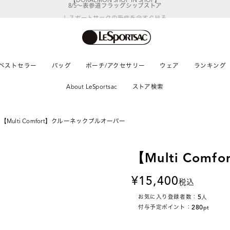
レスポートサックの新作を
今すぐ見る
ベストセラー
バッグ
ポーチ/アクセサリー
ウェア
ランキング
About LeSportsac
ストア検索
【Multi Comfort】クルーネックプルオーバー
【Multi Co
15,400
税込
5
お気に入り登録者数：
人
280
付与予定ポイント：
pt