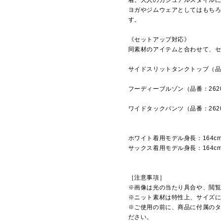
着。大人のカジュアルスタイル
ヨガやジムウェアとしてはもち
す。
《セットアップ対応》
同素材のアイテムと合わせて、
サイドスリットタンクトップ（品番
フーディーブルゾン（品番：262
ワイドタックパンツ（品番：262
ホワイト着用モデル身長：164c
サックス着用モデル身長：164c
［注意事項］
※画像は光の当たり具合や、閲
※ニット素材は特性上、サイズ
※ご使用の前に、商品に付属の
ださい。