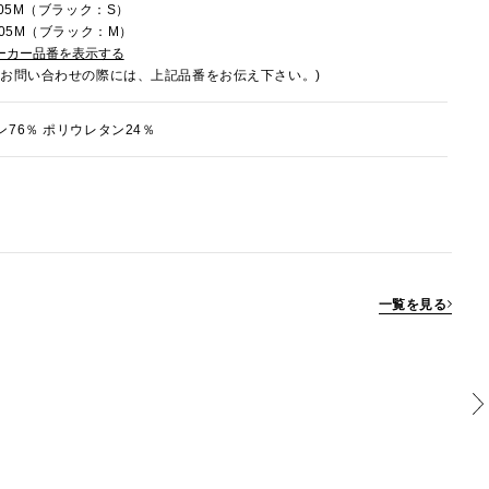
005M（ブラック：S）
005M（ブラック：M）
ーカー品番を表示する
でお問い合わせの際には、上記品番をお伝え下さい。)
ン76％ ポリウレタン24％
一覧を見る