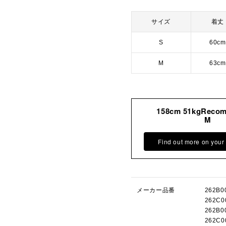
サイズ
着丈
S
60cm
M
63cm
158cm 51kgReco
M
Find out more on your
メーカー品番
262B
262C
262B
262C