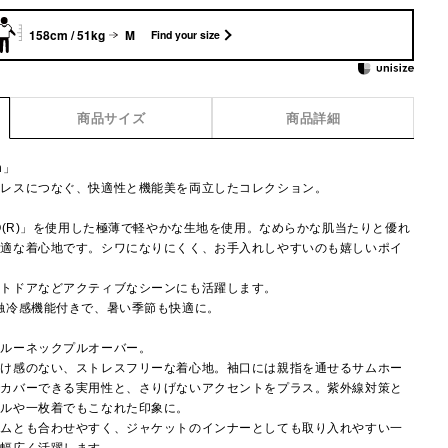
158cm / 51kg
M
Find your size
商品サイズ
商品詳細
on」
ムレスにつなぐ、快適性と機能美を両立したコレクション。
O(R)」を使用した極薄で軽やかな生地を使用。なめらかな肌当たりと優れ
快適な着心地です。シワになりにくく、お手入れしやすいのも嬉しいポイ
ウトドアなどアクティブなシーンにも活躍します。
触冷感機能付きで、暑い季節も快適に。
クルーネックプルオーバー。
付け感のない、ストレスフリーな着心地。袖口には親指を通せるサムホー
でカバーできる実用性と、さりげないアクセントをプラス。紫外線対策と
イルや一枚着でもこなれた印象に。
トムとも合わせやすく、ジャケットのインナーとしても取り入れやすい一