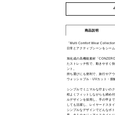
商品説明
「Multi Comfort Wear Collecti
日常とアクティブシーンをシー
旭化成の高機能素材「CONZER
たストレッチ性で、動きやすく
ント。
持ち運びにも便利で、旅行やア
ウォッシャブル・UVカット・接
シンプルでミニマルな佇まいの
程よくフィットしながらも締め
ルデザインを採用し、手の甲ま
しても活躍し、レイヤードスタ
シンプルなデザインでどんなボ