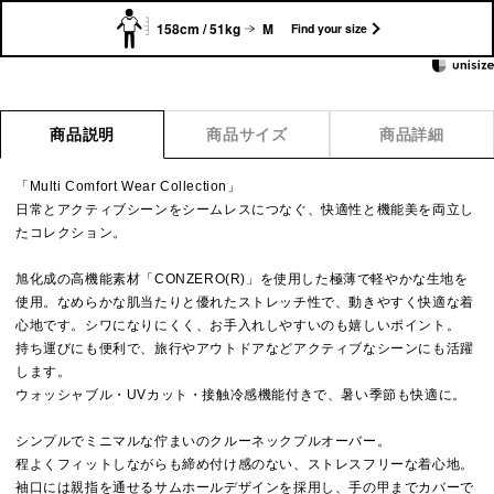
158cm / 51kg
M
Find your size
商品説明
商品サイズ
商品詳細
「Multi Comfort Wear Collection」
日常とアクティブシーンをシームレスにつなぐ、快適性と機能美を両立し
たコレクション。
旭化成の高機能素材「CONZERO(R)」を使用した極薄で軽やかな生地を
使用。なめらかな肌当たりと優れたストレッチ性で、動きやすく快適な着
心地です。シワになりにくく、お手入れしやすいのも嬉しいポイント。
持ち運びにも便利で、旅行やアウトドアなどアクティブなシーンにも活躍
します。
ウォッシャブル・UVカット・接触冷感機能付きで、暑い季節も快適に。
シンプルでミニマルな佇まいのクルーネックプルオーバー。
程よくフィットしながらも締め付け感のない、ストレスフリーな着心地。
袖口には親指を通せるサムホールデザインを採用し、手の甲までカバーで