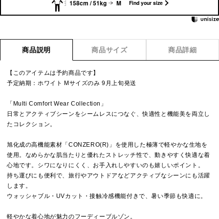
158cm / 51kg
M
Find your size
商品説明
商品サイズ
商品詳細
【このアイテムは予約商品です】
予定納期：ホワイト Mサイズのみ 9月上旬発送
「Multi Comfort Wear Collection」
日常とアクティブシーンをシームレスにつなぐ、快適性と機能美を両立し
たコレクション。
旭化成の高機能素材「CONZERO(R)」を使用した極薄で軽やかな生地を
使用。なめらかな肌当たりと優れたストレッチ性で、動きやすく快適な着
心地です。シワになりにくく、お手入れしやすいのも嬉しいポイント。
持ち運びにも便利で、旅行やアウトドアなどアクティブなシーンにも活躍
します。
ウォッシャブル・UVカット・接触冷感機能付きで、暑い季節も快適に。
軽やかな着心地が魅力のフーディーブルゾン。