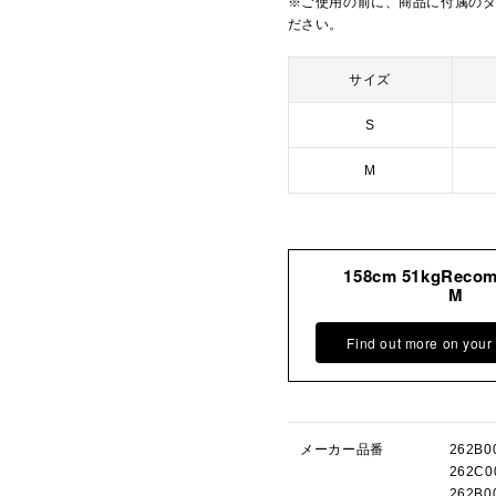
※ご使用の前に、商品に付属の
ださい。
サイズ
S
M
158cm 51kgReco
M
Find out more on your
メーカー品番
262B
262C
262B