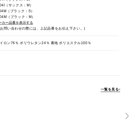
004I（サックス：M）
004M（ブラック：S）
004M（ブラック：M）
ーカー品番を表示する
でお問い合わせの際には、上記品番をお伝え下さい。)
イロン76％ ポリウレタン24％ 裏地 ポリエステル100％
一覧を見る