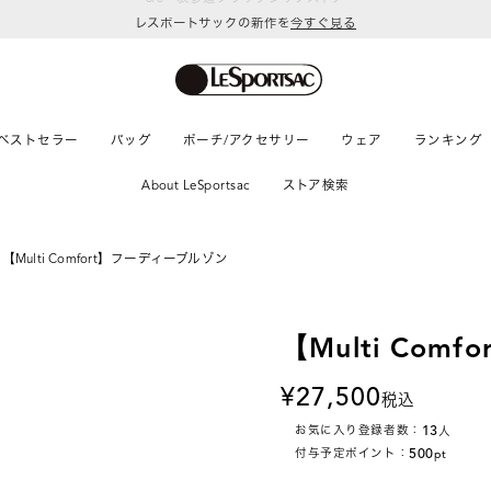
レスポートサックの新作を
今すぐ見る
ベストセラー
バッグ
ポーチ/アクセサリー
ウェア
ランキング
About LeSportsac
ストア検索
【Multi Comfort】フーディーブルゾン
【Multi Co
27,500
税込
13
お気に入り登録者数：
人
500
付与予定ポイント：
pt