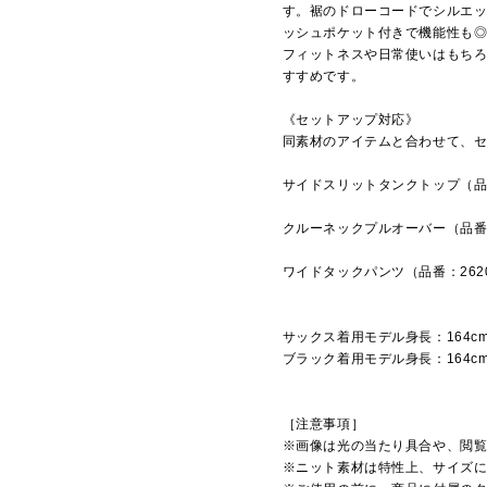
す。裾のドローコードでシルエ
ッシュポケット付きで機能性も
フィットネスや日常使いはもち
すすめです。
《セットアップ対応》
同素材のアイテムと合わせて、
サイドスリットタンクトップ（品番
クルーネックプルオーバー（品番：
ワイドタックパンツ（品番：262
サックス着用モデル身長：164c
ブラック着用モデル身長：164c
［注意事項］
※画像は光の当たり具合や、閲
※ニット素材は特性上、サイズ