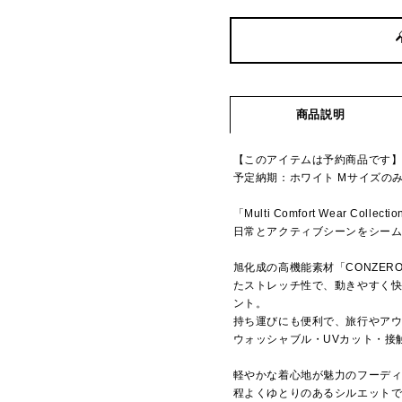
商品説明
【このアイテムは予約商品です
予定納期：ホワイト Mサイズのみ
「Multi Comfort Wear Collecti
日常とアクティブシーンをシー
旭化成の高機能素材「CONZER
たストレッチ性で、動きやすく
ント。
持ち運びにも便利で、旅行やア
ウォッシャブル・UVカット・接
軽やかな着心地が魅力のフーデ
程よくゆとりのあるシルエット