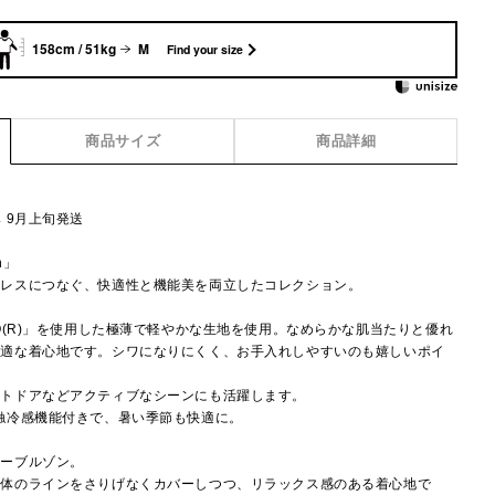
158cm / 51kg
M
Find your size
商品サイズ
商品詳細
】
 9月上旬発送
on」
ムレスにつなぐ、快適性と機能美を両立したコレクション。
O(R)」を使用した極薄で軽やかな生地を使用。なめらかな肌当たりと優れ
快適な着心地です。シワになりにくく、お手入れしやすいのも嬉しいポイ
ウトドアなどアクティブなシーンにも活躍します。
触冷感機能付きで、暑い季節も快適に。
ィーブルゾン。
で体のラインをさりげなくカバーしつつ、リラックス感のある着心地で