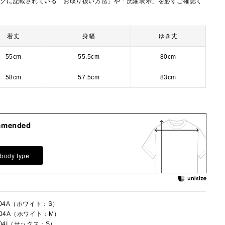
タグに記載されている「お取り扱い方法」や「洗濯表示」を必ずご確認く
着丈
身幅
ゆき丈
55cm
55.5cm
80cm
58cm
57.5cm
83cm
mmended
 body type
004A（ホワイト：S）
004A（ホワイト：M）
004I（サックス：S）