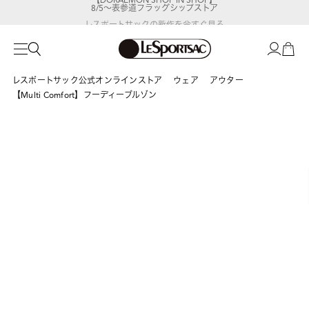
8/5～表参道フラッグシップストア
レスポートサックの新作を
今すぐ見る
レスポートサック公式オンラインストア
ウェア
アウター
【Multi Comfort】フーディーブルゾン