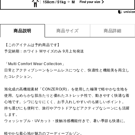
158cm / 51kg
M
Find your size
商品説明
商品サイズ
商品詳細
【このアイテムは予約商品です】
予定納期：ホワイト Mサイズのみ 9月上旬発送
「Multi Comfort Wear Collection」
日常とアクティブシーンをシームレスにつなぐ、快適性と機能美を両立し
たコレクション。
旭化成の高機能素材「CONZERO(R)」を使用した極薄で軽やかな生地を
使用。なめらかな肌当たりと優れたストレッチ性で、動きやすく快適な着
心地です。シワになりにくく、お手入れしやすいのも嬉しいポイント。
持ち運びにも便利で、旅行やアウトドアなどアクティブなシーンにも活躍
します。
ウォッシャブル・UVカット・接触冷感機能付きで、暑い季節も快適に。
軽やかな着心地が魅力のフーディーブルゾン。