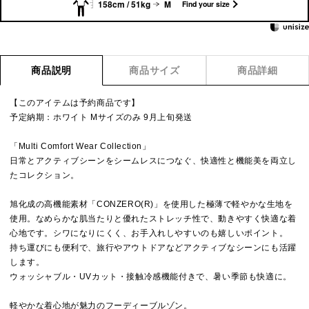
158cm / 51kg
M
Find your size
商品説明
商品サイズ
商品詳細
【このアイテムは予約商品です】
予定納期：ホワイト Mサイズのみ 9月上旬発送
「Multi Comfort Wear Collection」
日常とアクティブシーンをシームレスにつなぐ、快適性と機能美を両立し
たコレクション。
旭化成の高機能素材「CONZERO(R)」を使用した極薄で軽やかな生地を
使用。なめらかな肌当たりと優れたストレッチ性で、動きやすく快適な着
心地です。シワになりにくく、お手入れしやすいのも嬉しいポイント。
持ち運びにも便利で、旅行やアウトドアなどアクティブなシーンにも活躍
します。
ウォッシャブル・UVカット・接触冷感機能付きで、暑い季節も快適に。
軽やかな着心地が魅力のフーディーブルゾン。