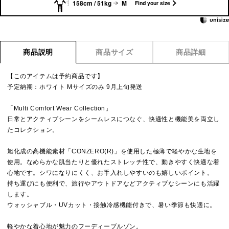
158cm / 51kg
M
Find your size
商品説明
商品サイズ
商品詳細
【このアイテムは予約商品です】
予定納期：ホワイト Mサイズのみ 9月上旬発送
「Multi Comfort Wear Collection」
日常とアクティブシーンをシームレスにつなぐ、快適性と機能美を両立し
たコレクション。
旭化成の高機能素材「CONZERO(R)」を使用した極薄で軽やかな生地を
使用。なめらかな肌当たりと優れたストレッチ性で、動きやすく快適な着
心地です。シワになりにくく、お手入れしやすいのも嬉しいポイント。
持ち運びにも便利で、旅行やアウトドアなどアクティブなシーンにも活躍
します。
ウォッシャブル・UVカット・接触冷感機能付きで、暑い季節も快適に。
軽やかな着心地が魅力のフーディーブルゾン。