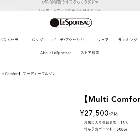
レスポートサックの新作を
今すぐ見る
ベストセラー
バッグ
ポーチ/アクセサリー
ウェア
ランキング
About LeSportsac
ストア検索
lti Comfort】フーディーブルゾン
【Multi Co
27,500
税込
13
お気に入り登録者数：
人
500
付与予定ポイント：
pt