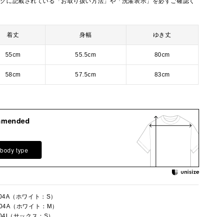
タグに記載されている「お取り扱い方法」や「洗濯表示」を必ずご確認く
着丈
身幅
ゆき丈
55cm
55.5cm
80cm
58cm
57.5cm
83cm
mmended
 body type
004A（ホワイト：S）
004A（ホワイト：M）
004I（サックス：S）