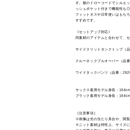
す。裾のドローコードでシルエ
ッシュポケット付きで機能性も
フィットネスや日常使いはもち
すすめです。
《セットアップ対応》
同素材のアイテムと合わせて、
サイドスリットタンクトップ（品番
クルーネックプルオーバー（品番：
ワイドタックパンツ（品番：262
サックス着用モデル身長：164c
ブラック着用モデル身長：164c
［注意事項］
※画像は光の当たり具合や、閲
※ニット素材は特性上、サイズ