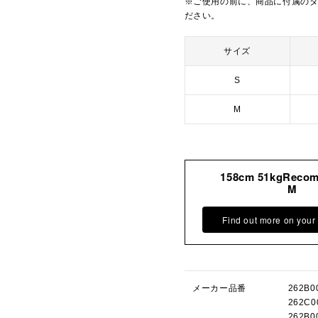
※ご使用の前に、商品に付属の
ださい。
サイズ
S
M
158cm 51kgReco
M
Find out more on your
メーカー品番
262B
262C
262B