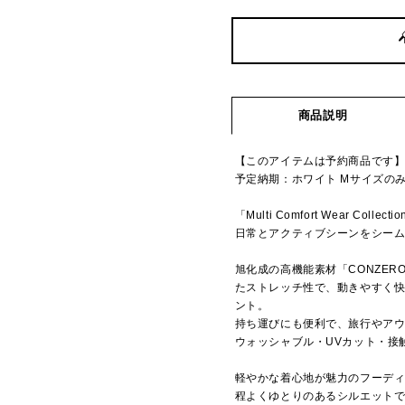
商品説明
【このアイテムは予約商品です
予定納期：ホワイト Mサイズのみ
「Multi Comfort Wear Collecti
日常とアクティブシーンをシー
旭化成の高機能素材「CONZER
たストレッチ性で、動きやすく
ント。
持ち運びにも便利で、旅行やア
ウォッシャブル・UVカット・接
軽やかな着心地が魅力のフーデ
程よくゆとりのあるシルエット