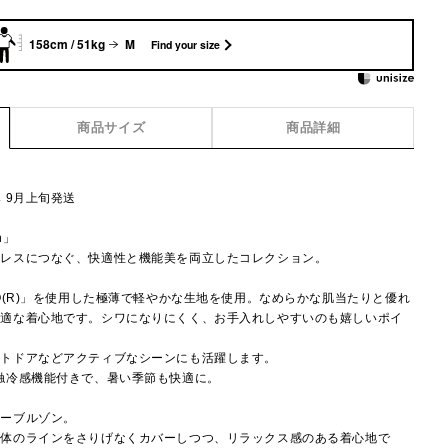
158cm / 51kg
M
Find your size
商品サイズ
商品詳細
】
 9月上旬発送
on」
ムレスにつなぐ、快適性と機能美を両立したコレクション。
O(R)」を使用した極薄で軽やかな生地を使用。なめらかな肌当たりと優れ
快適な着心地です。シワになりにくく、お手入れしやすいのも嬉しいポイ
ウトドアなどアクティブなシーンにも活躍します。
触冷感機能付きで、暑い季節も快適に。
ィーブルゾン。
で体のラインをさりげなくカバーしつつ、リラックス感のある着心地で