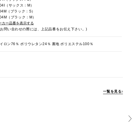
004I（サックス：M）
004M（ブラック：S）
004M（ブラック：M）
ーカー品番を表示する
でお問い合わせの際には、上記品番をお伝え下さい。)
イロン76％ ポリウレタン24％ 裏地 ポリエステル100％
一覧を見る