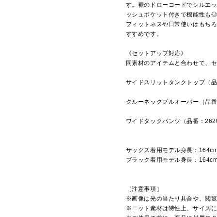
す。裾のドローコードでシルエ
ッシュポケット付きで機能性も
フィットネスや日常使いはもち
すすめです。
《セットアップ対応》
同素材のアイテムと合わせて、
サイドスリットタンクトップ（品番
クルーネックプルオーバー（品番：
ワイドタックパンツ（品番：262
サックス着用モデル身長：164c
ブラック着用モデル身長：164c
［注意事項］
※画像は光の当たり具合や、閲
※ニット素材は特性上、サイズ