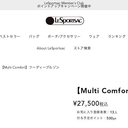
LeSportsac Member's Club
ポイントアップキャンペーン開催中
ベストセラー
バッグ
ポーチ/アクセサリー
ウェア
ランキング
About LeSportsac
ストア検索
【Multi Comfort】フーディーブルゾン
【Multi Co
27,500
税込
13
お気に入り登録者数：
人
500
付与予定ポイント：
pt