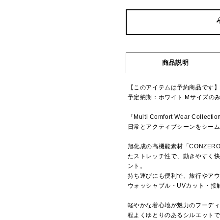
商品説明
【このアイテムは予約商品です
予定納期：ホワイト Mサイズのみ
「Multi Comfort Wear Collecti
日常とアクティブシーンをシー
旭化成の高機能素材「CONZER
たストレッチ性で、動きやすく
ント。
持ち運びにも便利で、旅行やア
ウォッシャブル・UVカット・接
軽やかな着心地が魅力のフーデ
程よくゆとりのあるシルエット