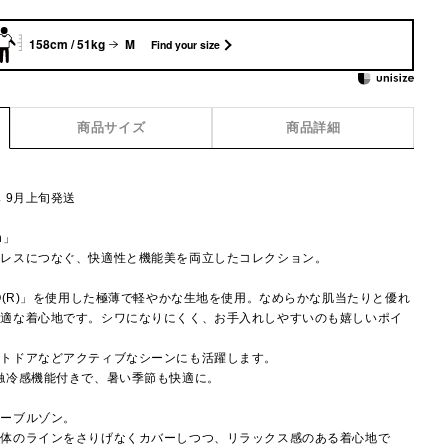
158cm / 51kg
M
Find your size
商品サイズ
商品詳細
】
 9月上旬発送
on」
ムレスにつなぐ、快適性と機能美を両立したコレクション。
O(R)」を使用した極薄で軽やかな生地を使用。なめらかな肌当たりと優れ
快適な着心地です。シワになりにくく、お手入れしやすいのも嬉しいポイ
ウトドアなどアクティブなシーンにも活躍します。
触冷感機能付きで、暑い季節も快適に。
ィーブルゾン。
で体のラインをさりげなくカバーしつつ、リラックス感のある着心地で