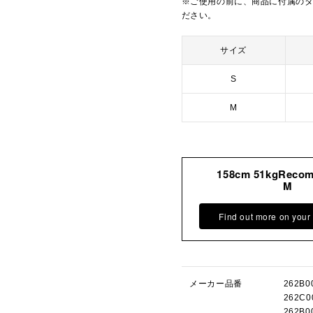
※ご使用の前に、商品に付属の
ださい。
サイズ
S
M
158cm 51kgReco
M
Find out more on your
メーカー品番
262B
262C
262B