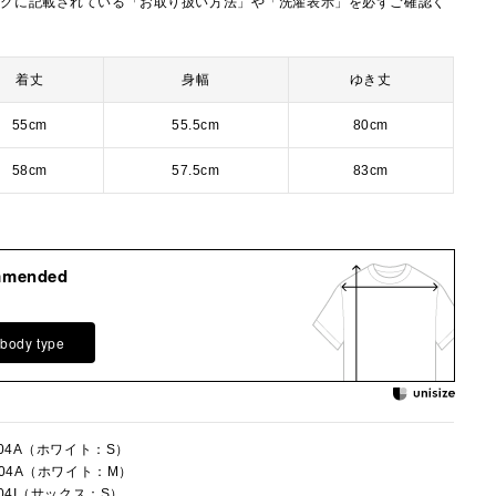
タグに記載されている「お取り扱い方法」や「洗濯表示」を必ずご確認く
着丈
身幅
ゆき丈
55cm
55.5cm
80cm
58cm
57.5cm
83cm
mmended
 body type
004A（ホワイト：S）
004A（ホワイト：M）
004I（サックス：S）