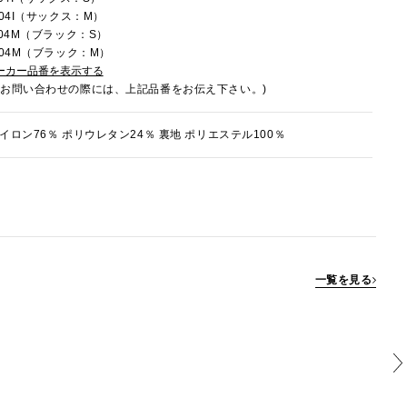
004I（サックス：M）
004M（ブラック：S）
004M（ブラック：M）
ーカー品番を表示する
でお問い合わせの際には、上記品番をお伝え下さい。)
イロン76％ ポリウレタン24％ 裏地 ポリエステル100％
一覧を見る