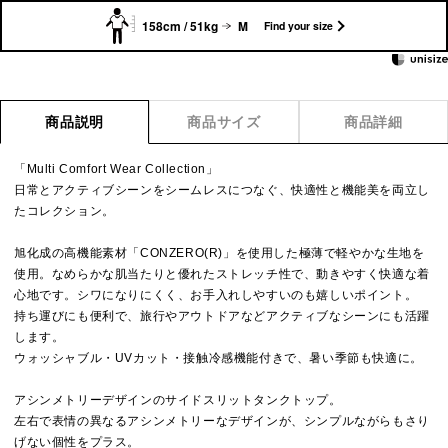
158cm / 51kg
M
Find your size
商品説明
商品サイズ
商品詳細
「Multi Comfort Wear Collection」
日常とアクティブシーンをシームレスにつなぐ、快適性と機能美を両立し
たコレクション。
旭化成の高機能素材「CONZERO(R)」を使用した極薄で軽やかな生地を
使用。なめらかな肌当たりと優れたストレッチ性で、動きやすく快適な着
心地です。シワになりにくく、お手入れしやすいのも嬉しいポイント。
持ち運びにも便利で、旅行やアウトドアなどアクティブなシーンにも活躍
します。
ウォッシャブル・UVカット・接触冷感機能付きで、暑い季節も快適に。
アシンメトリーデザインのサイドスリットタンクトップ。
左右で表情の異なるアシンメトリーなデザインが、シンプルながらもさり
げない個性をプラス。