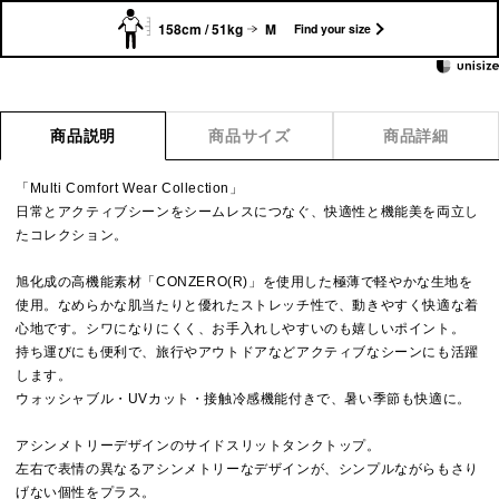
158cm / 51kg
M
Find your size
商品説明
商品サイズ
商品詳細
「Multi Comfort Wear Collection」
日常とアクティブシーンをシームレスにつなぐ、快適性と機能美を両立し
たコレクション。
旭化成の高機能素材「CONZERO(R)」を使用した極薄で軽やかな生地を
使用。なめらかな肌当たりと優れたストレッチ性で、動きやすく快適な着
心地です。シワになりにくく、お手入れしやすいのも嬉しいポイント。
持ち運びにも便利で、旅行やアウトドアなどアクティブなシーンにも活躍
します。
ウォッシャブル・UVカット・接触冷感機能付きで、暑い季節も快適に。
アシンメトリーデザインのサイドスリットタンクトップ。
左右で表情の異なるアシンメトリーなデザインが、シンプルながらもさり
げない個性をプラス。