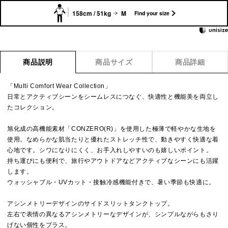
158cm / 51kg
M
Find your size
商品説明
商品サイズ
商品詳細
「Multi Comfort Wear Collection」
日常とアクティブシーンをシームレスにつなぐ、快適性と機能美を両立し
たコレクション。
旭化成の高機能素材「CONZERO(R)」を使用した極薄で軽やかな生地を
使用。なめらかな肌当たりと優れたストレッチ性で、動きやすく快適な着
心地です。シワになりにくく、お手入れしやすいのも嬉しいポイント。
持ち運びにも便利で、旅行やアウトドアなどアクティブなシーンにも活躍
します。
ウォッシャブル・UVカット・接触冷感機能付きで、暑い季節も快適に。
アシンメトリーデザインのサイドスリットタンクトップ。
左右で表情の異なるアシンメトリーなデザインが、シンプルながらもさり
げない個性をプラス。