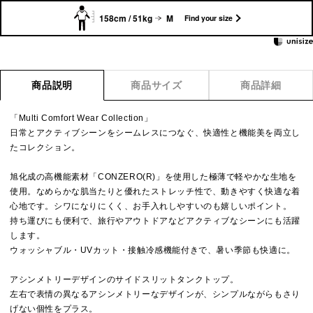
158cm / 51kg
M
Find your size
商品説明
商品サイズ
商品詳細
「Multi Comfort Wear Collection」
日常とアクティブシーンをシームレスにつなぐ、快適性と機能美を両立し
たコレクション。
旭化成の高機能素材「CONZERO(R)」を使用した極薄で軽やかな生地を
使用。なめらかな肌当たりと優れたストレッチ性で、動きやすく快適な着
心地です。シワになりにくく、お手入れしやすいのも嬉しいポイント。
持ち運びにも便利で、旅行やアウトドアなどアクティブなシーンにも活躍
します。
ウォッシャブル・UVカット・接触冷感機能付きで、暑い季節も快適に。
アシンメトリーデザインのサイドスリットタンクトップ。
左右で表情の異なるアシンメトリーなデザインが、シンプルながらもさり
げない個性をプラス。