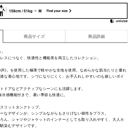
158cm / 51kg
M
Find your size
商品サイズ
商品詳細
on」
ムレスにつなぐ、快適性と機能美を両立したコレクション。
O(R)」を使用した極薄で軽やかな生地を使用。なめらかな肌当たりと優れ
快適な着心地です。シワになりにくく、お手入れしやすいのも嬉しいポイ
ウトドアなどアクティブなシーンにも活躍します。
触冷感機能付きで、暑い季節も快適に。
ドスリットタンクトップ。
リーなデザインが、シンプルながらもさりげない個性をプラス。
ちろん、シャツやジャケットのインナーとしても取り入れやすく、大人カ
に馴染むデザインです。