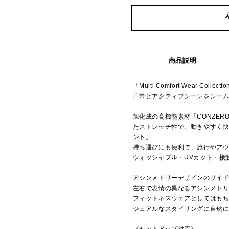
商品説明
「Multi Comfort Wear Collecti
日常とアクティブシーンをシー
旭化成の高機能素材「CONZER
たストレッチ性で、動きやすく
ント。
持ち運びにも便利で、旅行やア
ウォッシャブル・UVカット・接
アシンメトリーデザインのサイ
左右で表情の異なるアシンメト
フィットネスウェアとしてはも
ジュアルなスタイリングに自然