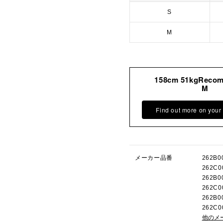
S
M
158cm 51kgReco
M
Find out more on your
メーカー品番
262B
262C
262B
262C
262B
262C
他のメ