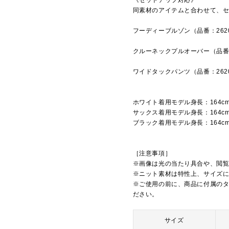
《セットアップ対応》
同素材のアイテムと合わせて、
フーディーブルゾン（品番：262
クルーネックプルオーバー（品番：
ワイドタックパンツ（品番：262
ホワイト着用モデル身長：164c
サックス着用モデル身長：164c
ブラック着用モデル身長：164c
［注意事項］
※画像は光の当たり具合や、閲
※ニット素材は特性上、サイズ
※ご使用の前に、商品に付属の
ださい。
サイズ