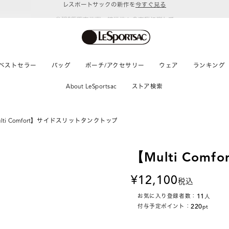
令和8年熊本地震 被災地への支援に関して
ベストセラー
バッグ
ポーチ/アクセサリー
ウェア
ランキング
About LeSportsac
ストア検索
ulti Comfort】サイドスリットタンクトップ
【Multi Co
12,100
税込
11
お気に入り登録者数：
人
220
付与予定ポイント：
pt