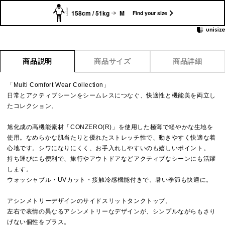
158cm / 51kg
M
Find your size
商品説明
商品サイズ
商品詳細
「Multi Comfort Wear Collection」
日常とアクティブシーンをシームレスにつなぐ、快適性と機能美を両立し
たコレクション。
旭化成の高機能素材「CONZERO(R)」を使用した極薄で軽やかな生地を
使用。なめらかな肌当たりと優れたストレッチ性で、動きやすく快適な着
心地です。シワになりにくく、お手入れしやすいのも嬉しいポイント。
持ち運びにも便利で、旅行やアウトドアなどアクティブなシーンにも活躍
します。
ウォッシャブル・UVカット・接触冷感機能付きで、暑い季節も快適に。
アシンメトリーデザインのサイドスリットタンクトップ。
左右で表情の異なるアシンメトリーなデザインが、シンプルながらもさり
げない個性をプラス。