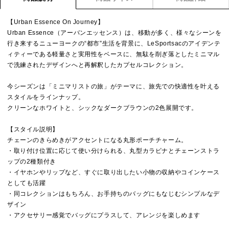
【Urban Essence On Journey】
Urban Essence（アーバンエッセンス）は、移動が多く、様々なシーンを
行き来するニューヨークの“都市”生活を背景に、LeSportsacのアイデンテ
ィティーである軽量さと実用性をベースに、無駄を削ぎ落としたミニマル
で洗練されたデザインへと再解釈したカプセルコレクション。
今シーズンは「ミニマリストの旅」がテーマに、旅先での快適性を叶える
スタイルをラインナップ。
クリーンなホワイトと、シックなダークブラウンの2色展開です。
【スタイル説明】
チェーンのきらめきがアクセントになる丸形ポーチチャーム。
・取り付け位置に応じて使い分けられる、丸型カラビナとチェーンストラ
ップの2種類付き
・イヤホンやリップなど、すぐに取り出したい小物の収納やコインケース
としても活躍
・同コレクションはもちろん、お手持ちのバッグにもなじむシンプルなデ
ザイン
・アクセサリー感覚でバッグにプラスして、アレンジを楽しめます