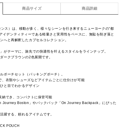
商品サイズ
商品詳細
】
ンエッセンス）は、移動が多く、様々なシーンを行き来するニューヨークの“都
sacのアイデンティティーである軽量さと実用性をベースに、無駄を削ぎ落と
インへと再解釈したカプセルコレクション。
旅」がテーマに、旅先での快適性を叶えるスタイルをラインナップ。
ダークブラウンの2色展開です。
ベルポーチセット（パッキングポーチ）。
で、衣類やシューズなどアイテムごとに仕分けが可能
がひと目でわかるデザイン
き
収納でき、コンパクトに保管可能
rney Boston」やバックパック「On Journey Backpack」にぴった
く活躍する、頼れるアイテムです。
ACK POUCH