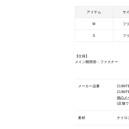
アイテム
サ
M
フ
S
フ
【仕様】
メイン開閉部：ファスナー
メーカー品番
218
218
他のメ
(店舗
素材
ナイロ