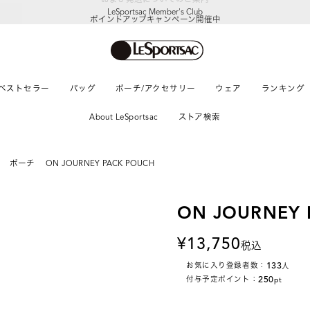
LeSportsac Member's Club
ポイントアップキャンペーン開催中
ベストセラー
バッグ
ポーチ/アクセサリー
ウェア
ランキング
About LeSportsac
ストア検索
ポーチ
ON JOURNEY PACK POUCH
ON JOURNEY 
13,750
税込
133
お気に入り登録者数：
人
250
付与予定ポイント：
pt