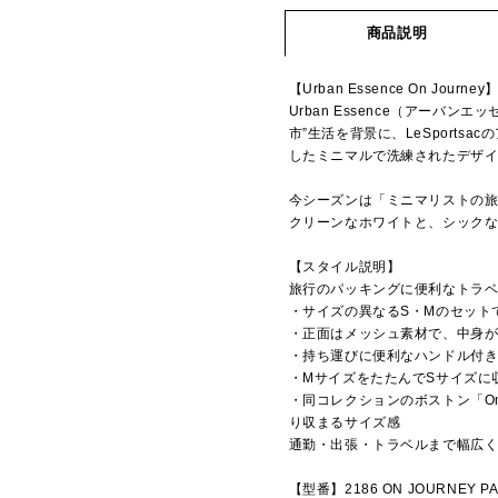
商品説明
【Urban Essence On Journey
Urban Essence（アーバ
市”生活を背景に、LeSport
したミニマルで洗練されたデザ
今シーズンは「ミニマリストの
クリーンなホワイトと、シックな
【スタイル説明】
旅行のパッキングに便利なトラ
・サイズの異なるS・Mのセット
・正面はメッシュ素材で、中身
・持ち運びに便利なハンドル付
・MサイズをたたんでSサイズに
・同コレクションのボストン「On Jou
り収まるサイズ感
通勤・出張・トラベルまで幅広
【型番】2186 ON JOURNEY P