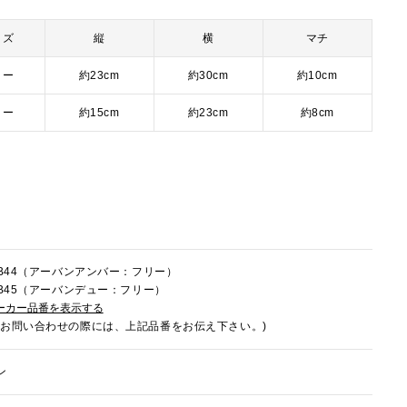
イズ
縦
横
マチ
リー
約23cm
約30cm
約10cm
リー
約15cm
約23cm
約8cm
6FB44（アーバンアンバー：フリー）
6FB45（アーバンデュー：フリー）
ーカー品番を表示する
でお問い合わせの際には、上記品番をお伝え下さい。)
ン