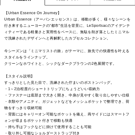
【Urban Essence On Journey】
Urban Essence（アーバンエッセンス）は、移動が多く、様々なシーンを
行き来するニューヨークの“都市”生活を背景に、LeSportsacのアイデンテ
ィティーである軽量さと実用性をベースに、無駄を削ぎ落としたミニマル
で洗練されたデザインへと再解釈したカプセルコレクション。
今シーズンは「ミニマリストの旅」がテーマに、旅先での快適性を叶える
スタイルをラインナップ。
クリーンなホワイトと、シックなダークブラウンの2色展開です。
【スタイル説明】
すっきりとした見た目で、洗練された佇まいのボストンバッグ。
・1～2泊程度のショートトリップにちょうどいい収納力
・ファスナーは底部まで大きく開き、中身が見やすく取り出しやすい仕様
・衣類やアメニティ、ガジェットなどをメッシュポケットで整理でき、荷
物をすっきり収納可能
・背面にはキャリーオン可能なポケットを備え、両サイドにはスマートフ
ォンが収まるポケット付きで移動も快適
・持ち手はフックなどに掛けて使用することも可能
・取り外し可能なショルダーストラップ付き