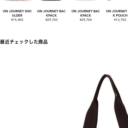
ON JOURNEY SHO
ON JOURNEY BAC
ON JOURNEY BAC
ON JOURNEY
ULDER
KPACK
KPACK
K POUCH
¥15,400
¥29,700
¥29,700
¥13,750
最近チェックした商品