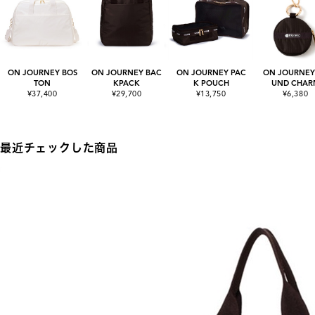
ON JOURNEY BOS
ON JOURNEY BAC
ON JOURNEY PAC
ON JOURNEY
TON
KPACK
K POUCH
UND CHAR
¥37,400
¥29,700
¥13,750
¥6,380
最近チェックした商品