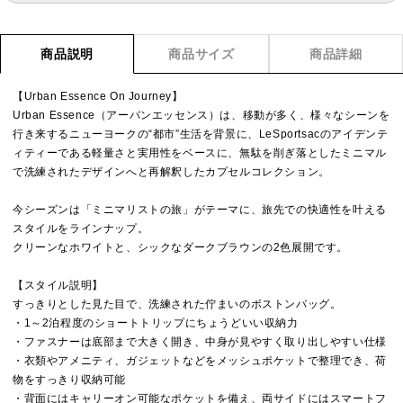
商品説明
商品サイズ
商品詳細
【Urban Essence On Journey】
Urban Essence（アーバンエッセンス）は、移動が多く、様々なシーンを
行き来するニューヨークの“都市”生活を背景に、LeSportsacのアイデンテ
ィティーである軽量さと実用性をベースに、無駄を削ぎ落としたミニマル
で洗練されたデザインへと再解釈したカプセルコレクション。
今シーズンは「ミニマリストの旅」がテーマに、旅先での快適性を叶える
スタイルをラインナップ。
クリーンなホワイトと、シックなダークブラウンの2色展開です。
【スタイル説明】
すっきりとした見た目で、洗練された佇まいのボストンバッグ。
・1～2泊程度のショートトリップにちょうどいい収納力
・ファスナーは底部まで大きく開き、中身が見やすく取り出しやすい仕様
・衣類やアメニティ、ガジェットなどをメッシュポケットで整理でき、荷
物をすっきり収納可能
・背面にはキャリーオン可能なポケットを備え、両サイドにはスマートフ