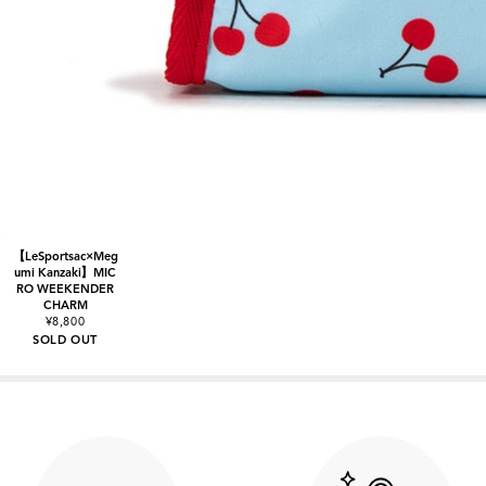
【LeSportsac×Meg
umi Kanzaki】MIC
RO WEEKENDER
CHARM
¥8,800
SOLD OUT