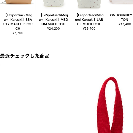
【LeSportsac×Meg
【LeSportsac×Meg
【LeSportsac×Meg
ON JOURNEY
umi Kanzaki】BEA
umi Kanzaki】MED
umi Kanzaki】LAR
TON
UTY MAKEUP POU
IUM MULTI TOTE
GE MULTI TOTE
¥37,400
CH
¥24,200
¥29,700
¥7,700
最近チェックした商品