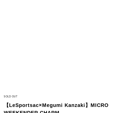
SOLD OUT
【LeSportsac×Megumi Kanzaki】MICRO
WEEKENDER CHARM