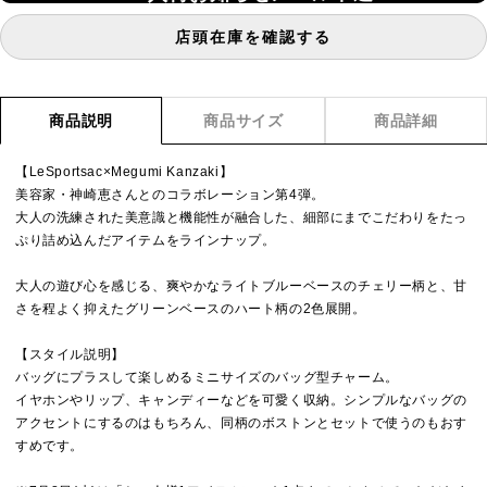
店頭在庫を確認する
商品説明
商品サイズ
商品詳細
【LeSportsac×Megumi Kanzaki】
美容家・神崎恵さんとのコラボレーション第4弾。
大人の洗練された美意識と機能性が融合した、細部にまでこだわりをたっ
ぷり詰め込んだアイテムをラインナップ。
大人の遊び心を感じる、爽やかなライトブルーベースのチェリー柄と、甘
さを程よく抑えたグリーンベースのハート柄の2色展開。
【スタイル説明】
バッグにプラスして楽しめるミニサイズのバッグ型チャーム。
イヤホンやリップ、キャンディーなどを可愛く収納。シンプルなバッグの
アクセントにするのはもちろん、同柄のボストンとセットで使うのもおす
すめです。