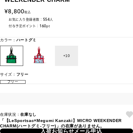
8,800
税込
554
お気に入り登録者数：
人
160
付与予定ポイント：
pt
カラー：
ハートグミ
10
サイズ：
フリー
フリー
在庫状況：
在庫なし
「【LeSportsac×Megumi Kanzaki】MICRO WEEKENDER
CHARM(ハートグミ-フリー)」の在庫がありません。
入荷お知らせメール申込