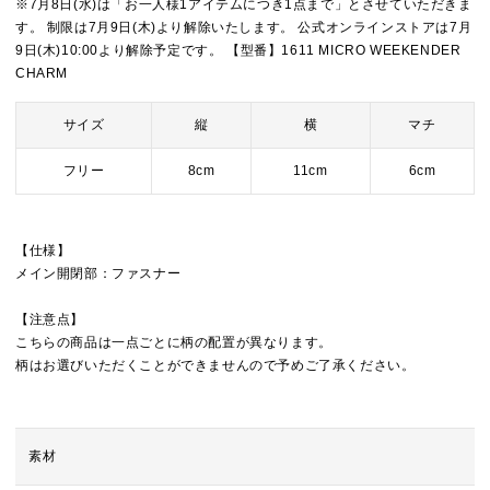
※7月8日(水)は「お一人様1アイテムにつき1点まで」とさせていただきま
す。 制限は7月9日(木)より解除いたします。 公式オンラインストアは7月
9日(木)10:00より解除予定です。 【型番】1611 MICRO WEEKENDER
CHARM
サイズ
縦
横
マチ
フリー
8cm
11cm
6cm
【仕様】
メイン開閉部：ファスナー
【注意点】
こちらの商品は一点ごとに柄の配置が異なります。
柄はお選びいただくことができませんので予めご了承ください。
素材