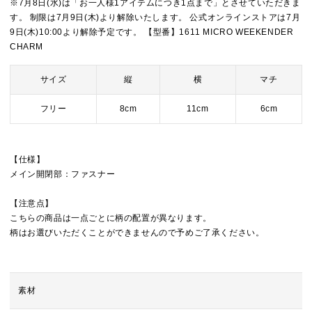
※7月8日(水)は「お一人様1アイテムにつき1点まで」とさせていただきま
す。 制限は7月9日(木)より解除いたします。 公式オンラインストアは7月
9日(木)10:00より解除予定です。 【型番】1611 MICRO WEEKENDER
CHARM
サイズ
縦
横
マチ
フリー
8cm
11cm
6cm
【仕様】
メイン開閉部：ファスナー
【注意点】
こちらの商品は一点ごとに柄の配置が異なります。
柄はお選びいただくことができませんので予めご了承ください。
素材