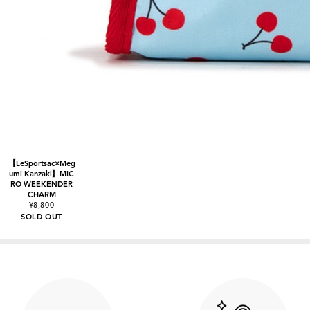
【LeSportsac×Meg
umi Kanzaki】MIC
RO WEEKENDER
CHARM
¥8,800
SOLD OUT