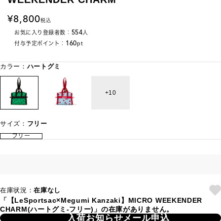
8,800
税込
554
お気に入り登録者数：
人
160
付与予定ポイント：
pt
カラー：
ハートグミ
10
サイズ：
フリー
フリー
在庫状況：
在庫なし
「【LeSportsac×Megumi Kanzaki】MICRO WEEKENDER
CHARM(ハートグミ-フリー)」の在庫がありません。
入荷お知らせメール申込