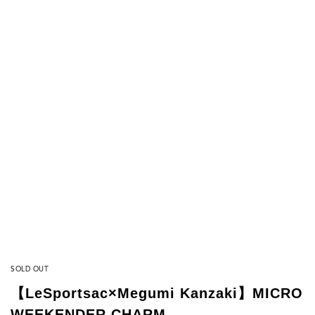
SOLD OUT
【LeSportsac×Megumi Kanzaki】MICRO
WEEKENDER CHARM