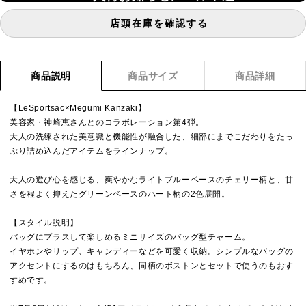
店頭在庫を確認する
商品説明
商品サイズ
商品詳細
【LeSportsac×Megumi Kanzaki】
美容家・神崎恵さんとのコラボレーション第4弾。
大人の洗練された美意識と機能性が融合した、細部にまでこだわりをたっ
ぷり詰め込んだアイテムをラインナップ。
大人の遊び心を感じる、爽やかなライトブルーベースのチェリー柄と、甘
さを程よく抑えたグリーンベースのハート柄の2色展開。
【スタイル説明】
バッグにプラスして楽しめるミニサイズのバッグ型チャーム。
イヤホンやリップ、キャンディーなどを可愛く収納。シンプルなバッグの
アクセントにするのはもちろん、同柄のボストンとセットで使うのもおす
すめです。