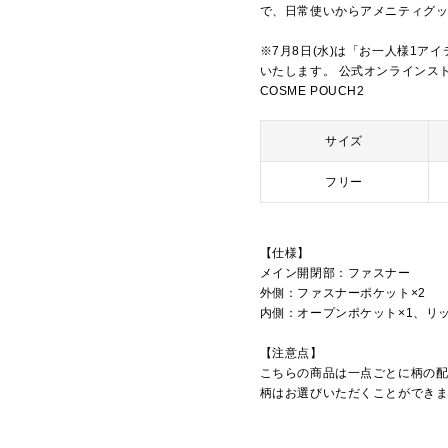
で、日常使いからアメニティグ
※7月8日(水)は「お一人様1ア
いたします。 公式オンラインストアは
COSME POUCH2
サイズ
フリー
【仕様】
メイン開閉部：ファスナー
外側：ファスナーポケット×2
内側：オープンポケット×1、リッ
【注意点】
こちらの商品は一点ごとに柄の
柄はお選びいただくことができ