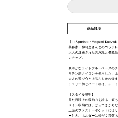
商品説明
【LeSportsac×Megumi Kanzak
美容家・神崎恵さんとのコラボレ
大人の洗練された美意識と機能
ンナップ。
爽やかなライトブルーベースの
サテン調ナイロンを使用した、上
大人の遊び心と上品さを兼ね備
チェリー柄とハート柄は、ふっ
【スタイル説明】
見た目以上の収納力を誇る、頼
メイン収納には、ばらつきがち
正面のファスナーポケットには
ー付き。ホルダーは幅が２種類