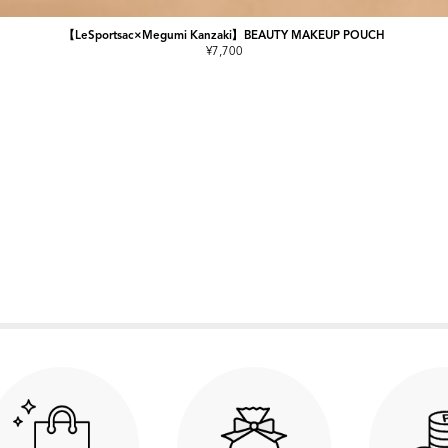
【LeSportsac×Megumi Kanzaki】BEAUTY MAKEUP POUCH
¥7,700