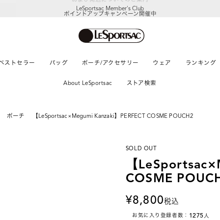
LeSportsac Member's Club
ポイントアップキャンペーン開催中
ベストセラー
バッグ
ポーチ/アクセサリー
ウェア
ランキング
About LeSportsac
ストア検索
ポーチ
【LeSportsac×Megumi Kanzaki】PERFECT COSME POUCH2
SOLD OUT
【LeSportsac×
COSME POUC
8,800
税込
1275
お気に入り登録者数：
人