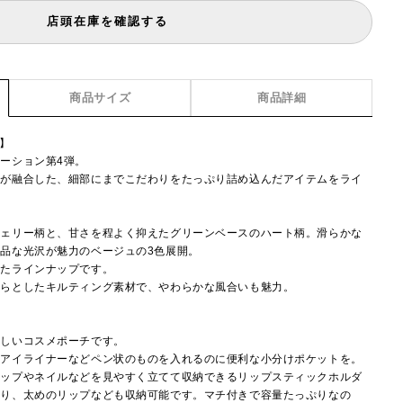
店頭在庫を確認する
商品サイズ
商品詳細
i】
ーション第4弾。
性が融合した、細部にまでこだわりをたっぷり詰め込んだアイテムをライ
チェリー柄と、甘さを程よく抑えたグリーンベースのハート柄。滑らかな
品な光沢が魅力のベージュの3色展開。
えたラインナップです。
くらとしたキルティング素材で、やわらかな風合いも魅力。
もしいコスメポーチです。
なアイライナーなどペン状のものを入れるのに便利な小分けポケットを。
リップやネイルなどを見やすく立てて収納できるリップスティックホルダ
あり、太めのリップなども収納可能です。マチ付きで容量たっぷりなの