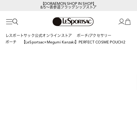
【DORAEMON SHOP IN SHOP】
8/5～表参道フラッグシップストア
レスポートサックの新作を
今すぐ見る
レスポートサック公式オンラインストア
ポーチ/アクセサリー
ポーチ
【LeSportsac×Megumi Kanzaki】PERFECT COSME POUCH2