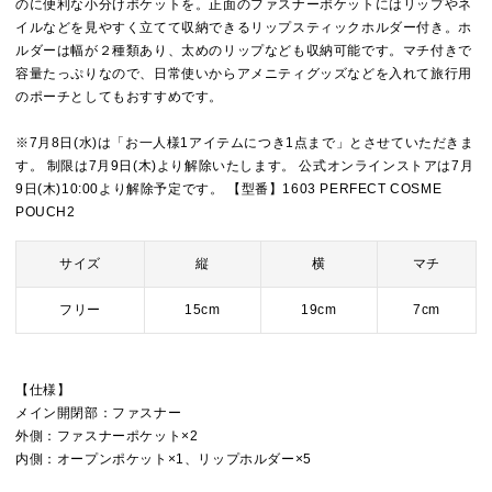
のに便利な小分けポケットを。正面のファスナーポケットにはリップやネ
イルなどを見やすく立てて収納できるリップスティックホルダー付き。ホ
ルダーは幅が２種類あり、太めのリップなども収納可能です。マチ付きで
容量たっぷりなので、日常使いからアメニティグッズなどを入れて旅行用
のポーチとしてもおすすめです。
※7月8日(水)は「お一人様1アイテムにつき1点まで」とさせていただきま
す。 制限は7月9日(木)より解除いたします。 公式オンラインストアは7月
9日(木)10:00より解除予定です。 【型番】1603 PERFECT COSME
POUCH2
サイズ
縦
横
マチ
フリー
15cm
19cm
7cm
【仕様】
メイン開閉部：ファスナー
外側：ファスナーポケット×2
内側：オープンポケット×1、リップホルダー×5