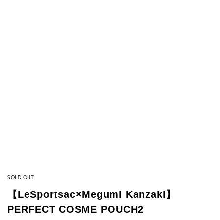
SOLD OUT
【LeSportsac×Megumi Kanzaki】
PERFECT COSME POUCH2