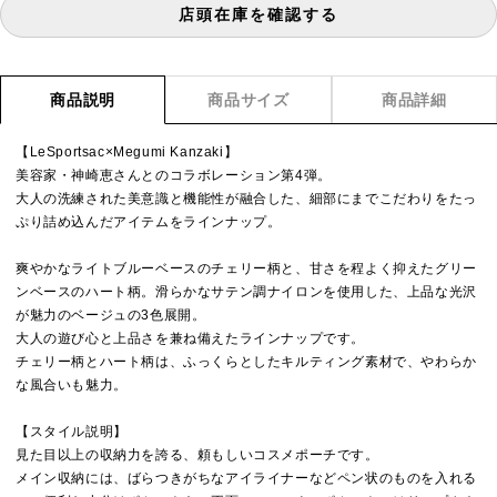
店頭在庫を確認する
商品説明
商品サイズ
商品詳細
【LeSportsac×Megumi Kanzaki】
美容家・神崎恵さんとのコラボレーション第4弾。
大人の洗練された美意識と機能性が融合した、細部にまでこだわりをたっ
ぷり詰め込んだアイテムをラインナップ。
爽やかなライトブルーベースのチェリー柄と、甘さを程よく抑えたグリー
ンベースのハート柄。滑らかなサテン調ナイロンを使用した、上品な光沢
が魅力のベージュの3色展開。
大人の遊び心と上品さを兼ね備えたラインナップです。
チェリー柄とハート柄は、ふっくらとしたキルティング素材で、やわらか
な風合いも魅力。
【スタイル説明】
見た目以上の収納力を誇る、頼もしいコスメポーチです。
メイン収納には、ばらつきがちなアイライナーなどペン状のものを入れる