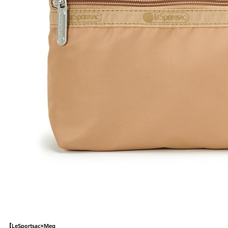
【LeSportsac×Meg