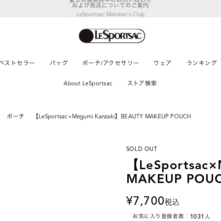
LeSportsac Member's Club
ポイントアップキャンペーン開催中
ベストセラー
バッグ
ポーチ/アクセサリー
ウェア
ランキング
About LeSportsac
ストア検索
ポーチ
【LeSportsac×Megumi Kanzaki】BEAUTY MAKEUP POUCH
SOLD OUT
【LeSportsac×
MAKEUP POU
7,700
税込
1031
お気に入り登録者数：
人