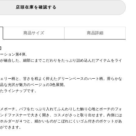
店頭在庫を確認する
商品サイズ
商品詳細
i】
ーション第4弾。
性が融合した、細部にまでこだわりをたっぷり詰め込んだアイテムをライ
チェリー柄と、甘さを程よく抑えたグリーンベースのハート柄。滑らかな
品な光沢が魅力のベージュの3色展開。
えたラインナップです。
スメポーチ。パフをたっぷり入れてふんわりした触り心地とポーチのフォ
ウンドファスナーで大きく開き、コスメがさっと取り出せます。内側には
プホルダーが４つと、細かいものがこぼれにくいゴム付きのポケットがあ
とができます。