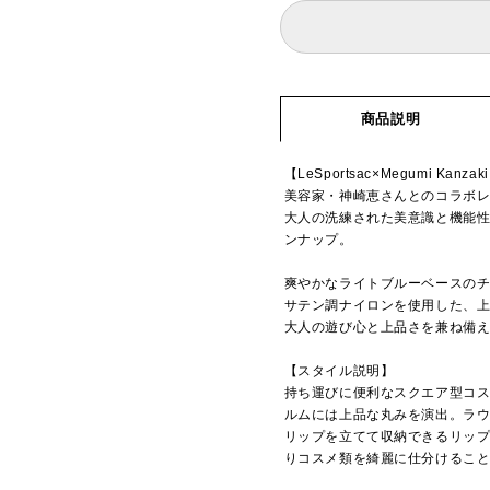
商品説明
【LeSportsac×Megumi Kanzak
美容家・神崎恵さんとのコラボレ
大人の洗練された美意識と機能
ンナップ。
爽やかなライトブルーベースの
サテン調ナイロンを使用した、上
大人の遊び心と上品さを兼ね備
【スタイル説明】
持ち運びに便利なスクエア型コ
ルムには上品な丸みを演出。ラ
リップを立てて収納できるリッ
りコスメ類を綺麗に仕分けるこ