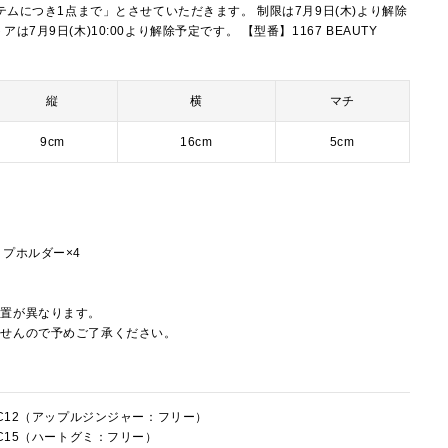
イテムにつき1点まで」とさせていただきます。 制限は7月9日(木)より解除
7月9日(木)10:00より解除予定です。 【型番】1167 BEAUTY
縦
横
マチ
9cm
16cm
5cm
プホルダー×4
配置が異なります。
ませんので予めご了承ください。
7FC12（アップルジンジャー：フリー）
FC15（ハートグミ：フリー）