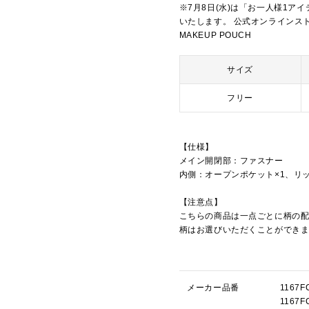
※7月8日(水)は「お一人様1ア
いたします。 公式オンラインストアは
MAKEUP POUCH
サイズ
フリー
【仕様】
メイン開閉部：ファスナー
内側：オープンポケット×1、リッ
【注意点】
こちらの商品は一点ごとに柄の
柄はお選びいただくことができ
メーカー品番
116
1167