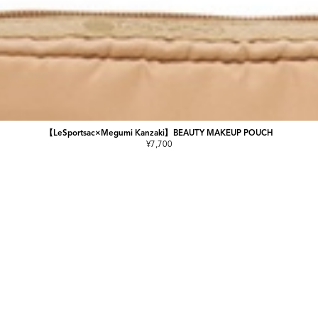
【LeSportsac×Megumi Kanzaki】BEAUTY MAKEUP POUCH
¥7,700