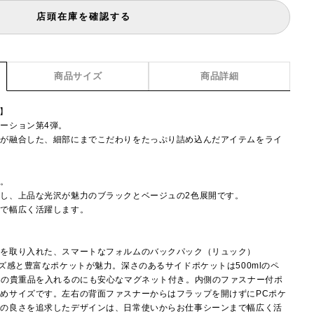
店頭在庫を確認する
商品サイズ
商品詳細
i】
ーション第4弾。
性が融合した、細部にまでこだわりをたっぷり詰め込んだアイテムをライ
場。
し、上品な光沢が魅力のブラックとベージュの2色展開です。
まで幅広く活躍します。
いを取り入れた、スマートなフォルムのバックパック（リュック）
ズ感と豊富なポケットが魅力。深さのあるサイドポケットは500mlのペ
どの貴重品を入れるのにも安心なマグネット付き。内側のファスナー付ポ
めサイズです。左右の背面ファスナーからはフラップを開けずにPCポケ
地の良さを追求したデザインは、日常使いからお仕事シーンまで幅広く活