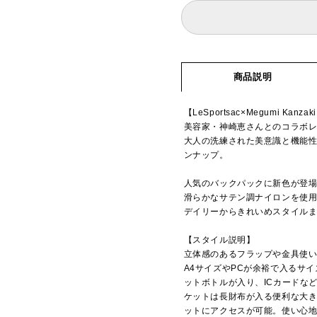
商品説明
【LeSportsac×Megumi Kanzak
美容家・神崎恵さんとのコラボレ
大人の洗練された美意識と機能
ンナップ。
人気のバックパックに新色が登
滑らかなサテン調ナイロンを使用
デイリーからきれいめスタイル
【スタイル説明】
立体感のあるフラップや金具使
A4サイズやPCが余裕で入るサイ
ットボトルが入り、ICカードな
ケットは長財布が入る便利な大き
ットにアクセスが可能。使い心