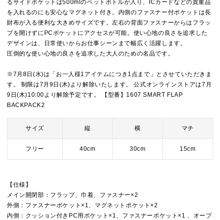
るサイドポケットは500mlのペットボトルが入り、ICカードなどの貴重品
を入れるのにも安心なマグネット付き。内側のファスナー付ポケットは長
財布が入る便利な大きめサイズです。左右の背面ファスナーからはフラッ
プを開けずにPCポケットにアクセスが可能。使い心地の良さを追求した
デザインは、日常使いからお仕事シーンまで幅広く活躍します。
圧倒的な使い心地の良さを追求した大人のための名品です。
※7月8日(水)は「お一人様1アイテムにつき1点まで」とさせていただきま
す。 制限は7月9日(木)より解除いたします。 公式オンラインストアは7月
9日(木)10:00より解除予定です。 【型番】1607 SMART FLAP
BACKPACK2
サイズ
縦
横
マチ
フリー
40cm
30cm
15cm
【仕様】
メイン開閉部：フラップ、巾着、ファスナー×2
外側：ファスナーポケット×1、マグネットポケット×2
内側：クッション付きPC用ポケット×1、ファスナーポケット×1 、オープ