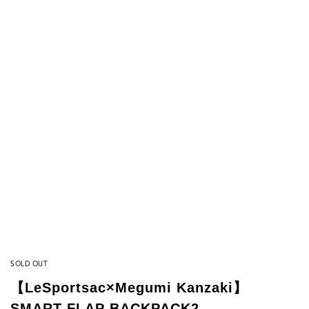
SOLD OUT
【LeSportsac×Megumi Kanzaki】
SMART FLAP BACKPACK2