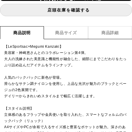
店頭在庫を確認する
商品説明
商品サイズ
商品詳細
【LeSportsac×Megumi Kanzaki】
美容家・神崎恵さんとのコラボレーション第4弾。
大人の洗練された美意識と機能性が融合した、細部にまでこだわりをたっ
ぷり詰め込んだアイテムをラインナップ。
人気のバックパックに新色が登場。
滑らかなサテン調ナイロンを使用し、上品な光沢が魅力のブラックとベー
ジュの2色展開です。
デイリーからきれいめスタイルまで幅広く活躍します。
【スタイル説明】
立体感のあるフラップや金具使いを取り入れた、スマートなフォルムのバ
ックパック（リュック）
A4サイズやPCが余裕で入るサイズ感と豊富なポケットが魅力。深さのあ