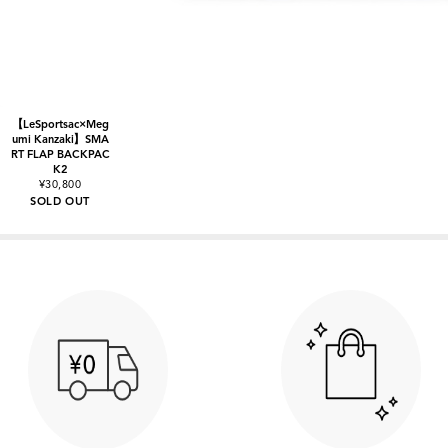
【LeSportsac×Meg
umi Kanzaki】SMA
RT FLAP BACKPAC
K2
¥30,800
SOLD OUT