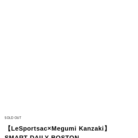
SOLD OUT
【LeSportsac×Megumi Kanzaki】
SMART DAILY BOSTON