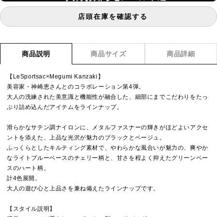
店頭在庫を確認する
商品説明
商品サイズ
商品詳細
【LeSportsac×Megumi Kanzaki】
美容家・神崎恵さんとのコラボレーション第4弾。
大人の洗練された美意識と機能性が融合した、細部にまでこだわりをたっ
ぷり詰め込んだアイテムをラインナップ。
滑らかなサテン調ナイロンに、メタルファスナーの輝きがほどよいアクセ
ントを添えた、上品な光沢が魅力のブラックとベージュ。
ふっくらとしたキルティング素材で、やわらかな風合いが魅力の、爽やか
なライトブルーベースのチェリー柄と、甘さを程よく抑えたグリーンベー
スのハート柄。
計4色展開。
大人の遊び心と上品さを兼ね備えたラインナップです。
【スタイル説明】