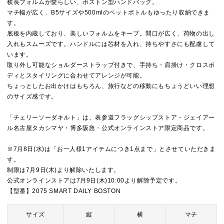
横長フォルムが愛らしい、ボストン型ハンドバッグ。
マチ幅が広く、B5サイズや500mlのペットボトルもゆったり収納できま
す。
底板を内蔵しており、美しいフォルムをキープ。間口が広く、荷物の出し
入れもスムーズです。ハンドルには芯材を入れ、持ちやすさにも配慮して
います。
取り外し可能なショルダーストラップ付きで、手持ち・肩掛け・クロスボ
ディとスタイリングに合わせてアレンジが可能。
ちょっとしたお出かけはもちろん、旅行などの移動にもちょうどいい理想
のサイズ感です。
「チェリーソーダキルト」は、表参道フラッグシップストア・ジェイアー
ル名古屋タカシマヤ・博多阪急・公式オンラインストア限定商品です。
※7月8日(水)は「お一人様1アイテムにつき1点まで」とさせていただきま
す。
制限は7月9日(木)より解除いたします。
公式オンラインストアは7月9日(木)10:00より解除予定です。
【型番】2075 SMART DAILY BOSTON
サイズ
縦
横
マチ