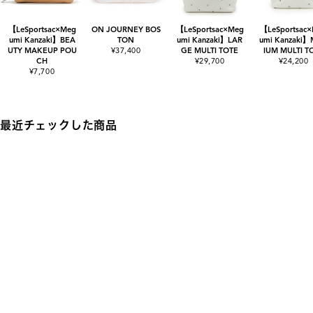
【LeSportsac×Meg
ON JOURNEY BOS
【LeSportsac×Meg
【LeSportsac
umi Kanzaki】BEA
TON
umi Kanzaki】LAR
umi Kanzaki
UTY MAKEUP POU
¥37,400
GE MULTI TOTE
IUM MULTI T
CH
¥29,700
¥24,200
¥7,700
最近チェックした商品