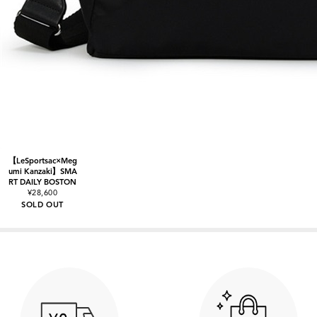
【LeSportsac×Meg
umi Kanzaki】SMA
RT DAILY BOSTON
¥28,600
SOLD OUT