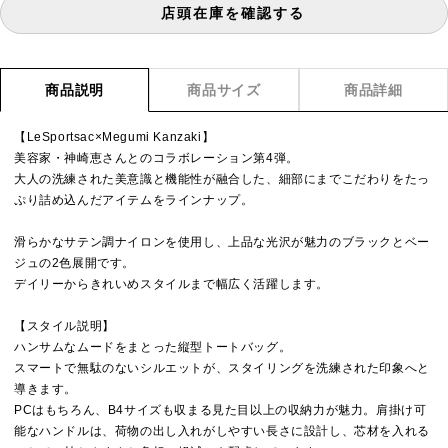
店頭在庫を確認する
商品説明
商品サイズ
商品詳細
【LeSportsac×Megumi Kanzaki】
美容家・神崎恵さんとのコラボレーション第4弾。
大人の洗練された美意識と機能性が融合した、細部にまでこだわりをたっ
ぷり詰め込んだアイテムをラインナップ。
滑らかなサテン調ナイロンを使用し、上品な光沢が魅力のブラックとベー
ジュの2色展開です。
デイリーからきれいめスタイルまで幅広く活躍します。
【スタイル説明】
ハンサムなムードをまとった縦型トートバッグ。
スマートで無駄のないシルエットが、スタイリングを洗練された印象へと
導きます。
PCはもちろん、B4サイズも収まる見た目以上の収納力が魅力。肩掛け可
能なハンドルは、荷物の出し入れがしやすい長さに設計し、芯材を入れる