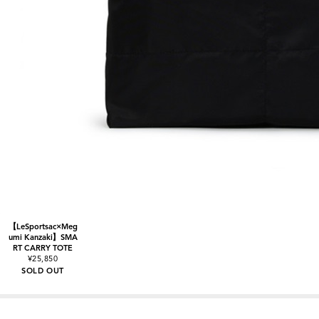
【LeSportsac×Meg
umi Kanzaki】SMA
RT CARRY TOTE
¥25,850
SOLD OUT