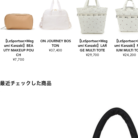
【LeSportsac×Meg
ON JOURNEY BOS
【LeSportsac×Meg
【LeSportsac
umi Kanzaki】BEA
TON
umi Kanzaki】LAR
umi Kanzaki
UTY MAKEUP POU
¥37,400
GE MULTI TOTE
IUM MULTI T
CH
¥29,700
¥24,200
¥7,700
最近チェックした商品