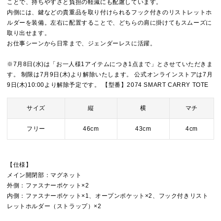
ことで、持ちやすさと負担の軽減にも配慮しています。
内側には、鍵などの貴重品を取り付けられるフック付きのリストレットホ
ルダーを装備。左右に配置することで、どちらの肩に掛けてもスムーズに
取り出せます。
お仕事シーンから日常まで、ジェンダーレスに活躍。
※7月8日(水)は「お一人様1アイテムにつき1点まで」とさせていただきま
す。 制限は7月9日(木)より解除いたします。 公式オンラインストアは7月
9日(木)10:00より解除予定です。 【型番】2074 SMART CARRY TOTE
サイズ
縦
横
マチ
フリー
46cm
43cm
4cm
【仕様】
メイン開閉部：マグネット
外側：ファスナーポケット×2
内側：ファスナーポケット×1、オープンポケット×2、フック付きリスト
レットホルダー（ストラップ）×2