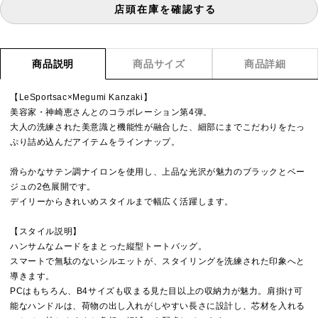
店頭在庫を確認する
商品説明
商品サイズ
商品詳細
【LeSportsac×Megumi Kanzaki】
美容家・神崎恵さんとのコラボレーション第4弾。
大人の洗練された美意識と機能性が融合した、細部にまでこだわりをたっ
ぷり詰め込んだアイテムをラインナップ。
滑らかなサテン調ナイロンを使用し、上品な光沢が魅力のブラックとベー
ジュの2色展開です。
デイリーからきれいめスタイルまで幅広く活躍します。
【スタイル説明】
ハンサムなムードをまとった縦型トートバッグ。
スマートで無駄のないシルエットが、スタイリングを洗練された印象へと
導きます。
PCはもちろん、B4サイズも収まる見た目以上の収納力が魅力。肩掛け可
能なハンドルは、荷物の出し入れがしやすい長さに設計し、芯材を入れる