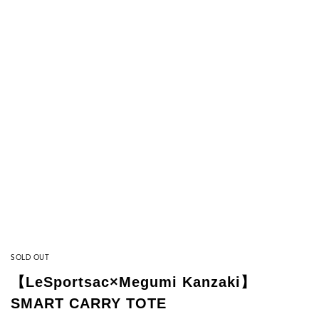
SOLD OUT
【LeSportsac×Megumi Kanzaki】
SMART CARRY TOTE