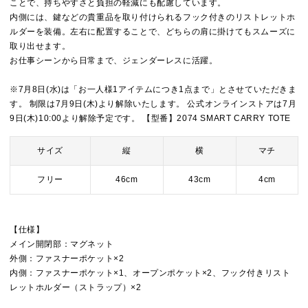
ことで、持ちやすさと負担の軽減にも配慮しています。
内側には、鍵などの貴重品を取り付けられるフック付きのリストレットホ
ルダーを装備。左右に配置することで、どちらの肩に掛けてもスムーズに
取り出せます。
お仕事シーンから日常まで、ジェンダーレスに活躍。
※7月8日(水)は「お一人様1アイテムにつき1点まで」とさせていただきま
す。 制限は7月9日(木)より解除いたします。 公式オンラインストアは7月
9日(木)10:00より解除予定です。 【型番】2074 SMART CARRY TOTE
サイズ
縦
横
マチ
フリー
46cm
43cm
4cm
【仕様】
メイン開閉部：マグネット
外側：ファスナーポケット×2
内側：ファスナーポケット×1、オープンポケット×2、フック付きリスト
レットホルダー（ストラップ）×2