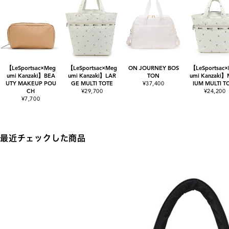
【LeSportsac×Meg
【LeSportsac×Meg
ON JOURNEY BOS
【LeSportsac
umi Kanzaki】BEA
umi Kanzaki】LAR
TON
umi Kanzaki
UTY MAKEUP POU
GE MULTI TOTE
¥37,400
IUM MULTI T
CH
¥29,700
¥24,200
¥7,700
最近チェックした商品