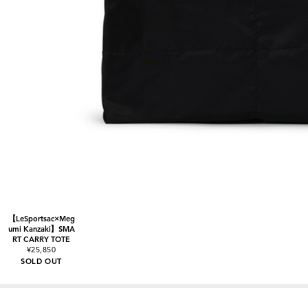
【LeSportsac×Meg
umi Kanzaki】SMA
RT CARRY TOTE
¥25,850
SOLD OUT