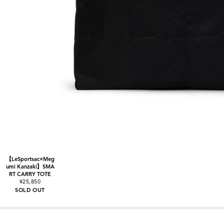
【LeSportsac×Meg
umi Kanzaki】SMA
RT CARRY TOTE
¥25,850
SOLD OUT