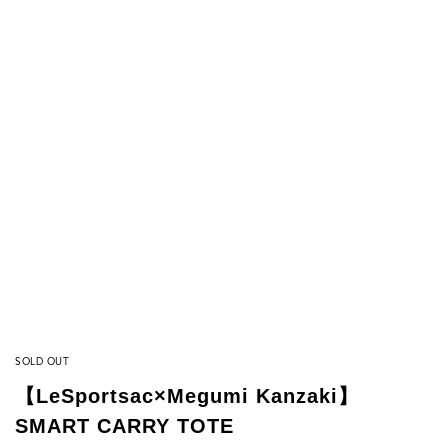
SOLD OUT
【LeSportsac×Megumi Kanzaki】
SMART CARRY TOTE