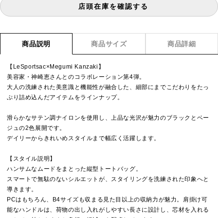
店頭在庫を確認する
商品説明
商品サイズ
商品詳細
【LeSportsac×Megumi Kanzaki】
美容家・神崎恵さんとのコラボレーション第4弾。
大人の洗練された美意識と機能性が融合した、細部にまでこだわりをたっ
ぷり詰め込んだアイテムをラインナップ。
滑らかなサテン調ナイロンを使用し、上品な光沢が魅力のブラックとベー
ジュの2色展開です。
デイリーからきれいめスタイルまで幅広く活躍します。
【スタイル説明】
ハンサムなムードをまとった縦型トートバッグ。
スマートで無駄のないシルエットが、スタイリングを洗練された印象へと
導きます。
PCはもちろん、B4サイズも収まる見た目以上の収納力が魅力。肩掛け可
能なハンドルは、荷物の出し入れがしやすい長さに設計し、芯材を入れる