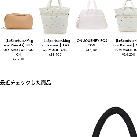
【LeSportsac×Meg
【LeSportsac×Meg
ON JOURNEY BOS
【LeSportsac
umi Kanzaki】BEA
umi Kanzaki】LAR
TON
umi Kanzaki
UTY MAKEUP POU
GE MULTI TOTE
¥37,400
IUM MULTI T
CH
¥29,700
¥24,200
¥7,700
最近チェックした商品