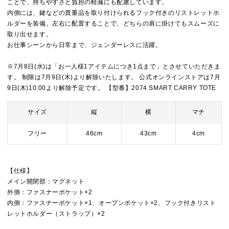
ことで、持ちやすさと負担の軽減にも配慮しています。
内側には、鍵などの貴重品を取り付けられるフック付きのリストレットホ
ルダーを装備。左右に配置することで、どちらの肩に掛けてもスムーズに
取り出せます。
お仕事シーンから日常まで、ジェンダーレスに活躍。
※7月8日(水)は「お一人様1アイテムにつき1点まで」とさせていただきま
す。 制限は7月9日(木)より解除いたします。 公式オンラインストアは7月
9日(木)10:00より解除予定です。 【型番】2074 SMART CARRY TOTE
サイズ
縦
横
マチ
フリー
46cm
43cm
4cm
【仕様】
メイン開閉部：マグネット
外側：ファスナーポケット×2
内側：ファスナーポケット×1、オープンポケット×2、フック付きリスト
レットホルダー（ストラップ）×2