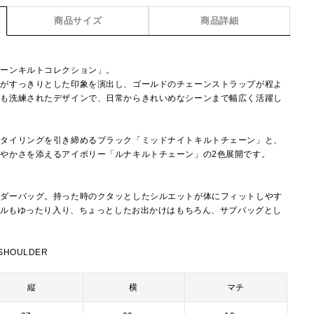
商品サイズ
商品詳細
ェーンキルトコレクション」。
グがすっきりとした印象を演出し、ゴールドのチェーンストラップが程よ
らも洗練されたデザインで、日常からきれいめなシーンまで幅広く活躍し
スタイリングを引き締めるブラック「ミッドナイトキルトチェーン」と、
やかさを添えるアイボリー「ルナキルトチェーン」の2色展開です。
ルダーバッグ。持った時のクタッとしたシルエットが体にフィットしやす
ボトルもゆったり入り、ちょっとしたお出かけはもちろん、サブバッグとし
 SHOULDER
縦
横
マチ