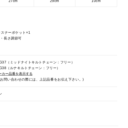
27cm
29cm
10cm
ァスナーポケット×1
し・長さ調節可
3HG37（ミッドナイトキルトチェーン：フリー）
3HG38（ルナキルトチェーン：フリー）
ーカー品番を表示する
でお問い合わせの際には、上記品番をお伝え下さい。)
ン