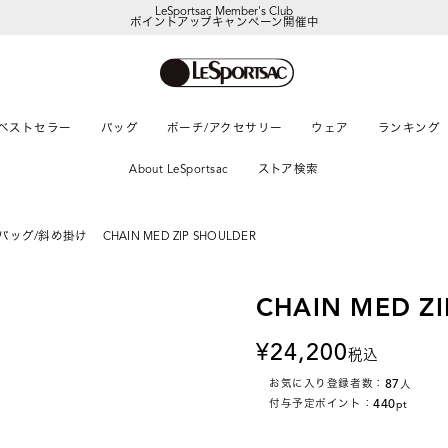
LeSportsac Member's Club
ポイントアップキャンペーン開催中
【DORAEMON SHOP IN SHOP】
8/5～表参道フラッグシップストア
ベストセラー
バッグ
ポーチ/アクセサリー
ウェア
ランキング
About LeSportsac
ストア検索
バッグ/斜め掛け
CHAIN MED ZIP SHOULDER
CHAIN MED Z
24,200
税込
87
お気に入り登録者数：
人
440
付与予定ポイント：
pt