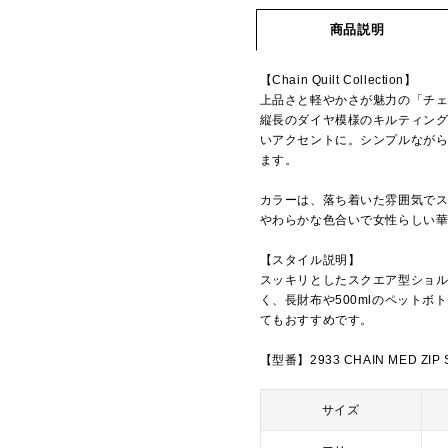
商品説明
【Chain Quilt Collection】
上品さと軽やかさが魅力の「チ
縦長のダイヤ模様のキルティン
いアクセントに。シンプルなが
ます。
カラーは、落ち着いた雰囲気で
やわらかな色合いで女性らしい華
【スタイル説明】
スッキリとしたスクエア型ショ
く、長財布や500mlのペット
てもおすすめです。
【型番】2933 CHAIN MED ZIP
サイズ