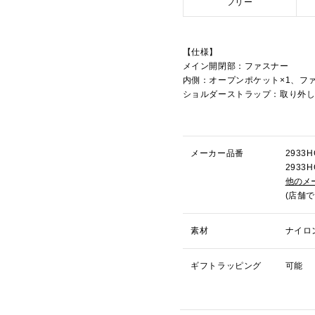
フリー
【仕様】
メイン開閉部：ファスナー
内側：オープンポケット×1、フ
ショルダーストラップ：取り外
メーカー品番
293
293
他のメ
(店舗
素材
ナイロ
ギフトラッピング
可能