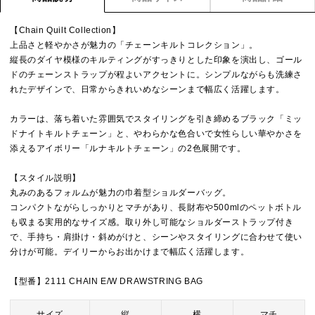
【Chain Quilt Collection】
上品さと軽やかさが魅力の「チェーンキルトコレクション」。
縦長のダイヤ模様のキルティングがすっきりとした印象を演出し、ゴール
ドのチェーンストラップが程よいアクセントに。シンプルながらも洗練さ
れたデザインで、日常からきれいめなシーンまで幅広く活躍します。
カラーは、落ち着いた雰囲気でスタイリングを引き締めるブラック「ミッ
ドナイトキルトチェーン」と、やわらかな色合いで女性らしい華やかさを
添えるアイボリー「ルナキルトチェーン」の2色展開です。
【スタイル説明】
丸みのあるフォルムが魅力の巾着型ショルダーバッグ。
コンパクトながらしっかりとマチがあり、長財布や500mlのペットボトル
も収まる実用的なサイズ感。取り外し可能なショルダーストラップ付き
で、手持ち・肩掛け・斜めがけと、シーンやスタイリングに合わせて使い
分けが可能。デイリーからお出かけまで幅広く活躍します。
【型番】2111 CHAIN E/W DRAWSTRING BAG
サイズ
縦
横
マチ