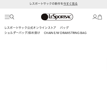
レスポートサックの新作を
今すぐ見る
令和8年熊本地震 被災地への支援に関して
レスポートサック公式オンラインストア
バッグ
ショルダーバッグ/斜め掛け
CHAIN E/W DRAWSTRING BAG